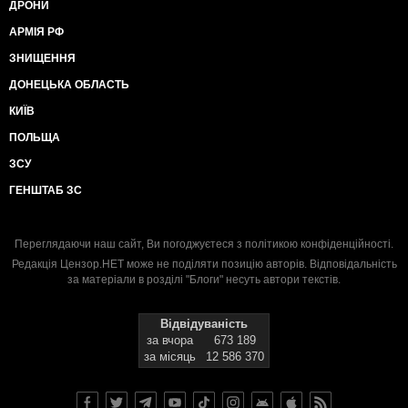
ДРОНИ
АРМІЯ РФ
ЗНИЩЕННЯ
ДОНЕЦЬКА ОБЛАСТЬ
КИЇВ
ПОЛЬЩА
ЗСУ
ГЕНШТАБ ЗС
Переглядаючи наш сайт, Ви погоджуєтеся з
політикою конфіденційності
.
Редакція Цензор.НЕТ може не поділяти позицію авторів. Відповідальність
за матеріали в розділі "Блоги" несуть автори текстів.
Відвідуваність
за вчора
673 189
за місяць
12 586 370