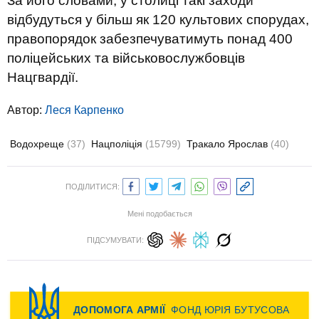
За його словами, у столиці такі заходи
відбудуться у більш як 120 культових спорудах,
правопорядок забезпечуватимуть понад 400
поліцейських та військовослужбовців
Нацгвардії.
Автор:
Леся Карпенко
Водохреще
(37)
Нацполіція
(15799)
Тракало Ярослав
(40)
ПОДІЛИТИСЯ:
Мені подобається
ПІДСУМУВАТИ: