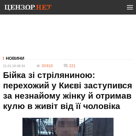
НОВИНИ
33 610
221
21.01.19 08:34
Бійка зі стріляниною:
перехожий у Києві заступився
за незнайому жінку й отримав
кулю в живіт від її чоловіка