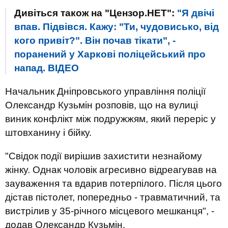
Дивіться також на "Цензор.НЕТ":
"Я двічі
впав. Підвівся. Кажу: "Ти, чудовисько, від
кого привіт?". Він почав тікати", -
поранений у Харкові поліцейський про
напад. ВIДЕО
Начальник Дніпровського управління поліції
Олександр Кузьмін розповів, що на вулиці
виник конфлікт між подружжям, який переріс у
штовханину і бійку.
"Свідок події вирішив захистити незнайому
жінку. Однак чоловік агресивно відреагував на
зауваження та вдарив потерпілого. Після цього
дістав пістолет, попередньо - травматичний, та
вистрілив у 35-річного місцевого мешканця", -
додав Олександр Кузьмін.