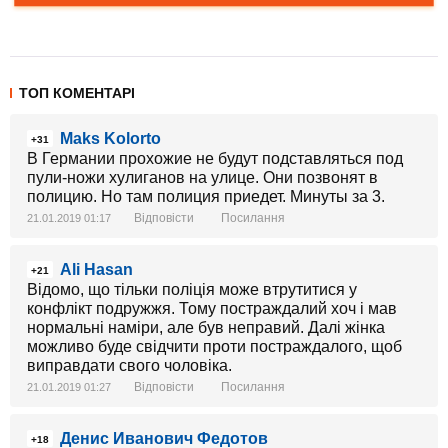
ТОП КОМЕНТАРІ
Maks Kolorto
+31
В Германии прохожие не будут подставляться под
пули-ножи хулиганов на улице. Они позвонят в
полицию. Но там полиция приедет. Минуты за 3.
Відповісти
Посилання
21.01.2019 01:17
Ali Hasan
+21
Відомо, що тільки поліція може втрутитися у
конфлікт подружжя. Тому постраждалий хоч і мав
нормальні наміри, але був неправий. Далі жінка
можливо буде свідчити проти постраждалого, щоб
виправдати свого чоловіка.
Відповісти
Посилання
21.01.2019 01:27
Денис Иванович Федотов
+18