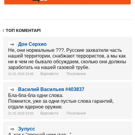
ТОП КОМЕНТАРІ
Дон Серхио
+4
Не, они нормальные ???. Русские захватили часть
нашей территории, снабжают террористов, а мы как
ни в чем не бывало обсуждаем, сколько они должны
заработать на нашей газовой трубе.
Відповісти
Посилання
21.01.2019 23:49
Василий Васильев #403837
+3
Бла-бла-бла одни слова.
Помнится, уже за одни пустые слова гарантий,
отдали ядерное оружие.
Відповісти
Посилання
21.01.2019 23:50
Зулусс
+3
А, как с "прощай немытая..."