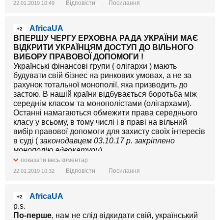
Відповісти
Посилання
22.01.2019 10:49
AfricaUA
+2
ВПЕРШУ ЧЕРГУ ЕРХОВНА РАДА УКРАЇНИ МАЄ
ВІДКРИТИ УКРАЇНЦЯМ ДОСТУП ДО ВІЛЬНОГО
ВИБОРУ ПРАВОВОЇ ДОПОМОГИ !
Українські фінансові групи ( олігархи ) мають
будувати свій бізнес на ринкових умовах, а не за
рахунок тотальної монополії, яка призводить до
застою. В нашій країни відбувається боротьба між
середнім класом та монополістами (олігархами).
Останні намагаються обмежити права середнього
класу у всьому, в тому числі і в праві на вільний
вибір правової допомоги для захисту своїх інтересів
в суді (
законодавцем 03.10.17 р. закріплено
монополію адвокатури
).
Варто зауважити, що
на українських землях ще ІІІ
показати весь коментар
Литовським Статутом 1588 р.
(
написаний
Відповісти
Посилання
22.01.2019 10:32
руською/староукраїнською мовою
)
було
закріплено
( артикули 23, 55, 56 )
право громадян
AfricaUA
Великого князівства Литовського
(
більшість
+2
українських земель на той час входили до складу
p.s.
ВКЛ і становили 80% від загальної площі
По-перше
, нам не слід відкидати свій, український