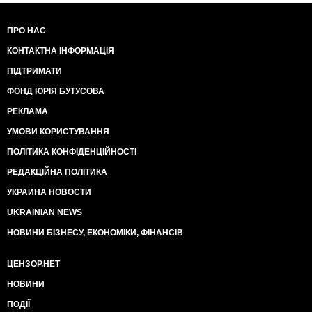
представників сторін.
Натомість, нині судді-
хабарники отримали чудову нагоду впливати на
ПРО НАС
адвокатів шляхом погроз винести ухвалу щодо
КОНТАКТНА ІНФОРМАЦІЯ
вирішення питання про позбавлення адвокатів
права на заняття адвокатською діяльністю ( через
ПІДТРИМАТИ
різного роду кишенькові колегії адвокатів). У зв'язку
з чим адвокати не можуть надавати сторонам у
ФОНД ЮРІЯ БУТУСОВА
справі повноцінної правової допомоги, оскільки весь
РЕКЛАМА
час перебувають під прицілом корумпованої
феміди.
УМОВИ КОРИСТУВАННЯ
ПОЛІТИКА КОНФІДЕНЦІЙНОСТІ
РЕДАКЦІЙНА ПОЛІТИКА
УКРАИНА НОВОСТИ
UKRAINIAN NEWS
НОВИНИ БІЗНЕСУ, ЕКОНОМІКИ, ФІНАНСІВ
ЦЕНЗОР.НЕТ
НОВИНИ
ПОДІЇ