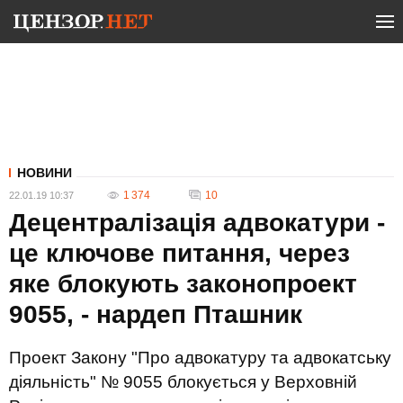
НОВИНИ
1 374
10
22.01.19 10:37
Децентралізація адвокатури -
це ключове питання, через
яке блокують законопроект
9055, - нардеп Пташник
Проект Закону "Про адвокатуру та адвокатську
діяльність" № 9055 блокується у Верховній