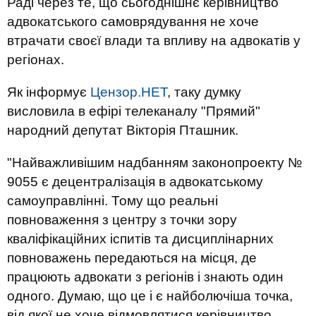
Раді через те, що сьогоднішнє керівництво
адвокатського самоврядування не хоче
втрачати своєї влади та впливу на адвокатів у
регіонах.
Як інформує
Цензор.НЕТ
, таку думку
висловила в ефірі телеканалу "Прямий"
народний депутат Вікторія Пташник.
"Найважливішим надбанням законопроекту №
9055 є децентралізація в адвокатському
самоуправлінні. Тому що реальні
повноваження з центру з точки зору
кваліфікаційних іспитів та дисциплінарних
повноважень передаються на місця, де
працюють адвокати з регіонів і знають один
одного. Думаю, що це і є найболючіша точка,
від якої не хоче відмовлятися керівництво