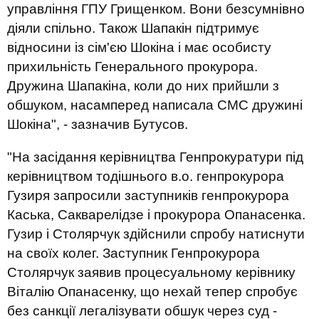
управління ГПУ Грищенком. Вони безсумнівно
діяли спільно. Також Шапакін підтримує
відносини із сім'єю Шокіна і має особисту
прихильність Генерального прокурора.
Дружина Шапакіна, коли до них прийшли з
обшуком, насамперед написала СМС дружині
Шокіна", - зазначив Бутусов.
"На засідання керівництва Генпрокуратури під
керівництвом тодішнього в.о. генпрокурора
Гузиря запросили заступників генпрокурора
Каська, Сакварелідзе і прокурора Опанасенка.
Гузир і Столярчук здійснили спробу натиснути
на своїх колег. Заступник Генпрокурора
Столярчук заявив процесуальному керівнику
Віталію Опанасенку, що нехай тепер спробує
без санкції легалізувати обшук через суд -