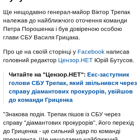
Ще нещодавно генерал-майор Віктор Трепак
належав до найближчого оточення команди
Петра Порошенка і був довіреною особою
глави СБУ Василя Грицака.
Про це на своїй сторінці у
Facebook
написав
головний редактор
Цензор.НЕТ
Юрій Бутусов.
Читайте на "Цензор.НЕТ":
Екс-заступник
голови СБУ Трепак, який звільнився через
справу діамантових прокурорів, увійшов
до команди Гриценка
"Знакова подія. Трепак пішов із СБУ через
справу "діамантових прокурорів", його перехід
до Гриценка - це сильний удар по команді
президента. Ще нещодавно найближчий