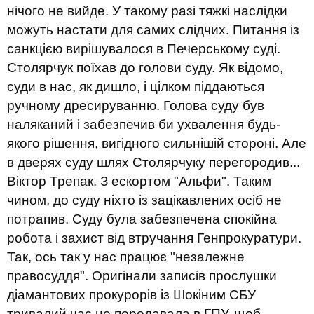
нічого не вийде. У такому разі тяжкі наслідки
можуть настати для самих слідчих. Питання із
санкцією вирішувалося в Печерському суді.
Столярчук поїхав до голови суду. Як відомо,
суди в нас, як дишло, і цілком піддаються
ручному дресируванню. Голова суду був
наляканий і забезпечив би ухвалення будь-
якого рішення, вигідного сильнішій стороні. Але
в дверях суду шлях Столярчуку перегородив...
Віктор Трепак. З ескортом "Альфи". Таким
чином, до суду ніхто із зацікавлених осіб не
потрапив. Суду була забезпечена спокійна
робота і захист від втручання Генпрокуратури.
Так, ось так у нас працює "незалежне
правосуддя". Оригінали записів прослушки
діамантових прокурорів із Шокіним СБУ
тривалий час не передавала в ГПУ, щоб