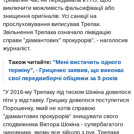
виключити можливість фальсифікації або
знищення оригіналів. Усі санкції на
прослуховування виписував Трепак.
Звільнення Трепака означало ліквідацію
справи "діамантових" прокурорів", - наголосив
журналіст.
Також читайте:
"Мені вистачить одного
терміну", - Гриценко заявив, що виконає
свої передвиборчі обіцянки за 5 років
"У 2016-му Трепаку під тиском Шокіна довелося
піти у відставку. Грицаку довелося поступитися
Порошенку, який не хотів справою
"діамантових прокурорів" знищувати свого
сподвижника Віктора Шокіна - супербагатого
чиновника, якому все зійшло з рук. Трепака