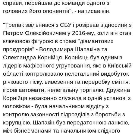
справи, перейшла до команди одного з
головних його опонентів", - написав він.
"Трепак звільнився з СБУ і розірвав відносини з
Петром Олексійовичем у 2016-му, коли він став
ключовою фігурою в справі "діамантових
прокурорів" - Володимира Шапакіна та
Олександра Корнійця. Корнієць був одним з
лідерів мафіозного угруповання, яке в Київській
області контролювало нелегальний видобуток
річкового піску, вивезення та переробку сміття,
ігрові автомати, нелегальну торгівлю. Дружина
Корнійця незаконно служила в одній установі з
чоловіком - була начальником відділу з
контролю законності підрозділів з боротьби з
корупцією. Шапакін був передаточною ланкою,
між бізнесменами та начальником слідчого