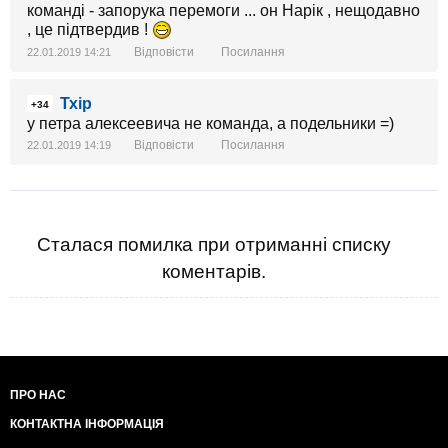
команді - запорука перемоги ... он Нарік , нещодавно
, це підтвердив !
Відповісти
Посилання
22.01.2019 14:21
Тхір
+34
у петра алексеевича не команда, а подельники =)
Відповісти
Посилання
22.01.2019 14:19
Сталася помилка при отриманні списку
коментарів.
ПРО НАС
КОНТАКТНА ІНФОРМАЦІЯ