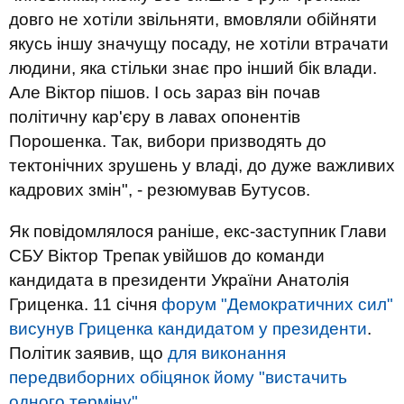
довго не хотіли звільняти, вмовляли обійняти
якусь іншу значущу посаду, не хотіли втрачати
людини, яка стільки знає про інший бік влади.
Але Віктор пішов. І ось зараз він почав
політичну кар'єру в лавах опонентів
Порошенка. Так, вибори призводять до
тектонічних зрушень у владі, до дуже важливих
кадрових змін", - резюмував Бутусов.
Як повідомлялося раніше, екс-заступник Глави
СБУ Віктор Трепак увійшов до команди
кандидата в президенти України Анатолія
Гриценка. 11 січня
форум "Демократичних сил"
висунув Гриценка кандидатом у президенти
.
Політик заявив, що
для виконання
передвиборних обіцянок йому "вистачить
одного терміну".