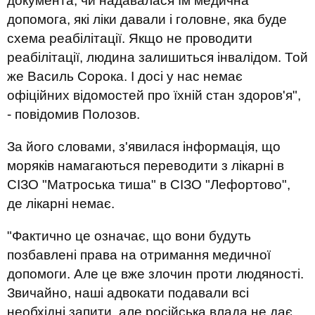
документа, чи надавалася їм медична
допомога, які ліки давали і головне, яка буде
схема реабілітації. Якщо не проводити
реабілітації, людина залишиться інвалідом. Той
же Василь Сорока. І досі у нас немає
офіційних відомостей про їхній стан здоров'я",
- повідомив Полозов.
За його словами, з'явилася інформація, що
моряків намагаються переводити з лікарні в
СІЗО "Матроська тиша" в СІЗО "Лефортово",
де лікарні немає.
"Фактично це означає, що вони будуть
позбавлені права на отримання медичної
допомоги. Але це вже злочин проти людяності.
Звичайно, наші адвокати подавали всі
необхідні запити, але російська влада не дає