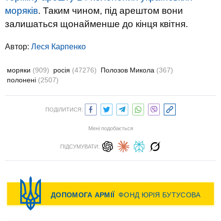
моряків
. Таким чином, під арештом вони
залишаться щонайменше до кінця квітня.
Автор:
Леся Карпенко
моряки
(909)
росія
(47276)
Полозов Микола
(367)
полонені
(2507)
ПОДІЛИТИСЯ:
Мені подобається
ПІДСУМУВАТИ: