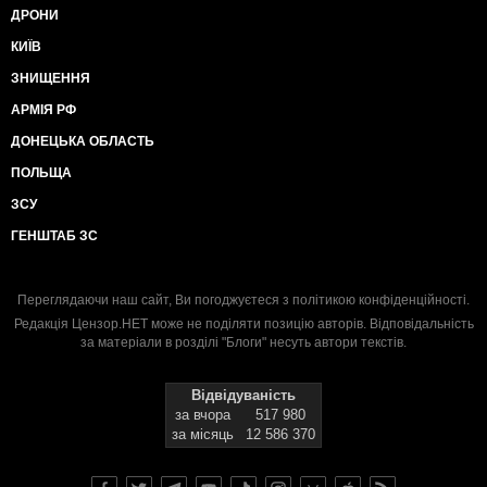
ДРОНИ
КИЇВ
ЗНИЩЕННЯ
АРМІЯ РФ
ДОНЕЦЬКА ОБЛАСТЬ
ПОЛЬЩА
ЗСУ
ГЕНШТАБ ЗС
Переглядаючи наш сайт, Ви погоджуєтеся з
політикою конфіденційності
.
Редакція Цензор.НЕТ може не поділяти позицію авторів. Відповідальність
за матеріали в розділі "Блоги" несуть автори текстів.
Відвідуваність
за вчора
517 980
за місяць
12 586 370