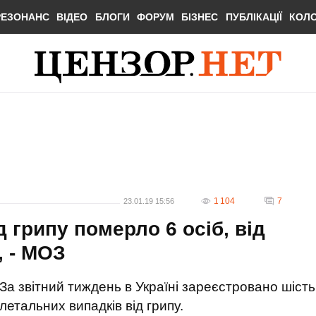
РЕЗОНАНС
ВІДЕО
БЛОГИ
ФОРУМ
БІЗНЕС
ПУБЛІКАЦІЇ
КОЛ
1 104
7
23.01.19 15:56
д грипу померло 6 осіб, від
, - МОЗ
За звітний тиждень в Україні зареєстровано шість
летальних випадків від грипу.