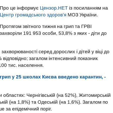
Про це інформує
Цензор.НЕТ
із посиланням на
Центр громадського здоров'я
МОЗ України.
Протягом звітного тижня на грип та ГРВІ
захворіли 191 953 особи, 53,8% з яких - діти до
захворюваності серед дорослих і дітей у віці до
% відповідно; загалом інтенсивний показник
100 тис. населення.
грип у 25 школах Києва введено карантин, -
и областях: Чернігівській (на 52%), Житомирській
ькій (на 1,8%) та Одеській (на 1,6%). Загалом по
е за епідемічний поріг.