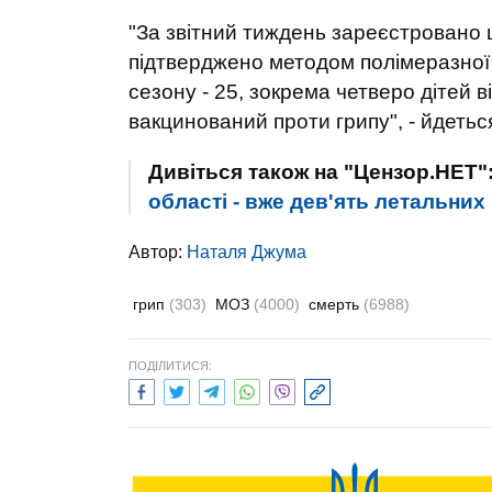
"За звітний тиждень зареєстровано ш
підтверджено методом полімеразної л
сезону - 25, зокрема четверо дітей 
вакцинований проти грипу", - йдетьс
Дивіться також на "Цензор.НЕТ"
області - вже дев'ять летальних
Автор:
Наталя Джума
грип
(303)
МОЗ
(4000)
смерть
(6988)
ПОДІЛИТИСЯ: