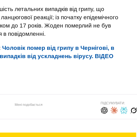
ість летальних випадків від грипу, що
анцюгової реакції; із початку епідемічного
віком до 17 років. Жоден померлий не був
я в повідомленні.
:
Чоловік помер від грипу в Чернігові, в
 випадків від ускладнень вірусу. ВIДЕО
ПІДСУМУВАТИ:
Мені подобається