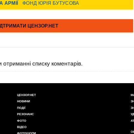
 отриманні списку коментарів.
ЦЕНЗОР.НЕТ
М
НОВИНИ
З
ПОДІЇ
З
РЕЗОНАНС
У
ФОТО
А
ВІДЕО
О
ФОТОШОПИ