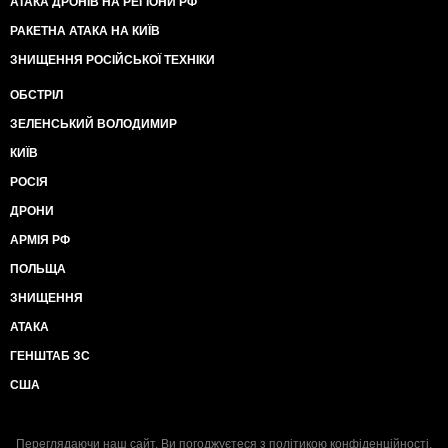
АТАКА ДРОНІВ НА РЕГІОНИ РФ
РАКЕТНА АТАКА НА КИЇВ
ЗНИЩЕННЯ РОСІЙСЬКОЇ ТЕХНІКИ
ОБСТРІЛ
ЗЕЛЕНСЬКИЙ ВОЛОДИМИР
КИЇВ
РОСІЯ
ДРОНИ
АРМІЯ РФ
ПОЛЬЩА
ЗНИЩЕННЯ
АТАКА
ГЕНШТАБ ЗС
США
Переглядаючи наш сайт, Ви погоджуєтеся з
політикою конфіденційності
.