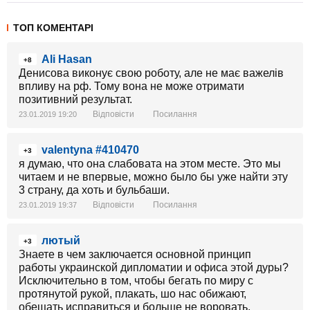
ТОП КОМЕНТАРІ
Ali Hasan
+8
Денисова виконує свою роботу, але не має важелів
впливу на рф. Тому вона не може отримати
позитивний результат.
Відповісти
Посилання
23.01.2019 19:20
valentyna #410470
+3
я думаю, что она слабовата на этом месте. Это мы
читаем и не впервые, можно было бы уже найти эту
3 страну, да хоть и бульбаши.
Відповісти
Посилання
23.01.2019 19:37
лютый
+3
Знаете в чем заключается основной принцип
работы украинской дипломатии и офиса этой дуры?
Исключительно в том, чтобы бегать по миру с
протянутой рукой, плакать, шо нас обижают,
обещать исправиться и больше не воровать,