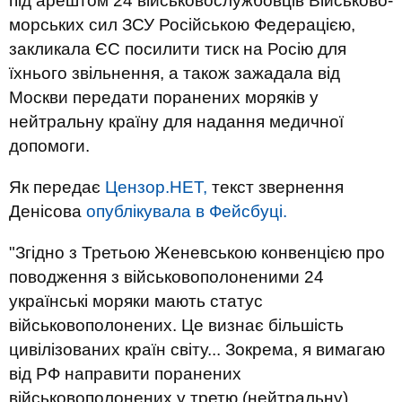
під арештом 24 військовослужбовців Військово-
морських сил ЗСУ Російською Федерацією,
закликала ЄС посилити тиск на Росію для
їхнього звільнення, а також зажадала від
Москви передати поранених моряків у
нейтральну країну для надання медичної
допомоги.
Як передає
Цензор.НЕТ,
текст звернення
Денісова
опублікувала в Фейсбуці.
"Згідно з Третьою Женевською конвенцією про
поводження з військовополоненими 24
українські моряки мають статус
військовополонених. Це визнає більшість
цивілізованих країн світу... Зокрема, я вимагаю
від РФ направити поранених
військовополонених у третю (нейтральну)