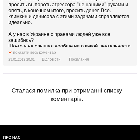
просить выпороть агрессора "не нашими" руками и
опять, в конечном итоге, просить денег. Все.
климкин и денисова с этими задачами справляются
идеально.
А у нас в Украине с правами людей уже все
зашибись?
Шо-то я не слышал вообще ни о какой деятельности
денисовой внутри нашей страны.
показати весь коментар
Відповісти
Посилання
23.01.2019 20:01
Сталася помилка при отриманні списку
коментарів.
ПРО НАС