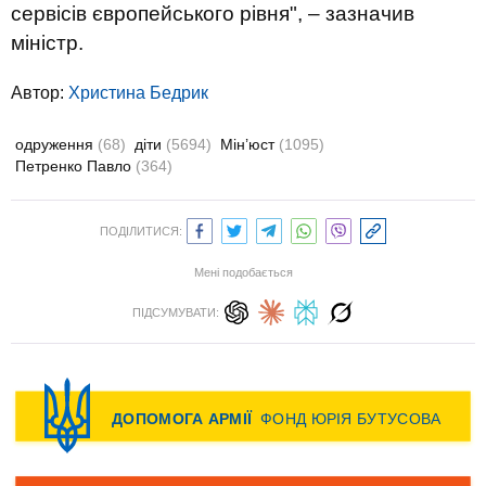
сервісів європейського рівня", – зазначив
міністр.
Автор:
Христина Бедрик
одруження
(68)
діти
(5694)
Мін’юст
(1095)
Петренко Павло
(364)
ПОДІЛИТИСЯ:
Мені подобається
ПІДСУМУВАТИ: