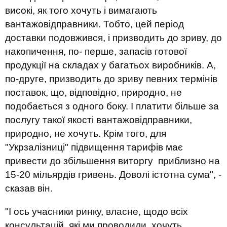
високі, як того хочуть і вимагають
вантажовідправники. Тобто, цей період
доставки подовжився, і призводить до зриву, до
накопичення, по- перше, запасів готової
продукції на складах у багатьох виробників. А,
по-друге, призводить до зриву певних термінів
поставок, що, відповідно, природно, не
подобається з одного боку. І платити більше за
послугу такої якості вантажовідправники,
природно, не хочуть. Крім того, для
"Укрзалізниці" підвищення тарифів має
привести до збільшення виторгу приблизно на
15-20 мільярдів гривень. Доволі істотна сума", -
сказав він.
"І ось учасники ринку, власне, щодо всіх
консультацій, які ми проводили, хочуть