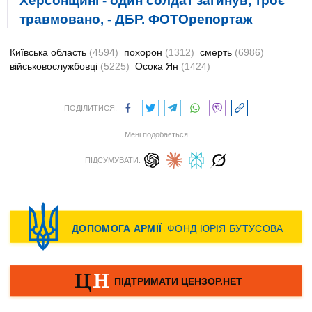
Херсонщині - один солдат загинув, троє
травмовано, - ДБР. ФОТОрепортаж
Київська область
(4594)
похорон
(1312)
смерть
(6986)
військовослужбовці
(5225)
Осока Ян
(1424)
ПОДІЛИТИСЯ:
Мені подобається
ПІДСУМУВАТИ: