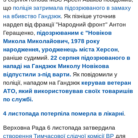
що
поліція затримала підозрюваного в замаху
на вбивство Гандзюк
. Як пізніше уточнив
нардеп від фракції "Народний фронт" Антон
Геращенко,
підозрюваним є "Новіков
Микола Миколайович, 1978 року
народження, уродженець міста Херсон
,
раніше судимий.
22 серпня підозрюваного в
нападі на Гандзюк Миколу Новікова
відпустили з-під варти.
Як повідомили у
поліції, нападом на Гандзюк
керував ветеран
АТО, який використовував своїх товаришів
по службі.
4 листопада потерпіла померла в лікарні
.
Верховна Рада 6 листопада затвердила
створення Тимчасової слідчої комісії ВР
для