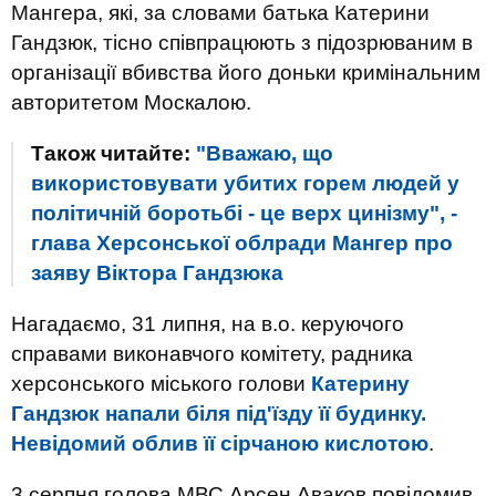
Мангера, які, за словами батька Катерини
Гандзюк, тісно співпрацюють з підозрюваним в
організації вбивства його доньки кримінальним
авторитетом Москалою.
Також читайте:
"Вважаю, що
використовувати убитих горем людей у
політичній боротьбі - це верх цинізму", -
глава Херсонської облради Мангер про
заяву Віктора Гандзюка
Нагадаємо, 31 липня, на в.о. керуючого
справами виконавчого комітету, радника
херсонського міського голови
Катерину
Гандзюк напали біля під'їзду її будинку.
Невідомий облив її сірчаною кислотою
.
3 серпня голова МВС Арсен Аваков повідомив,