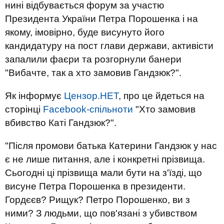
нині відбувається форум за участю
Президента України Петра Порошенка і на
якому, імовірно, буде висунуто його
кандидатуру на пост глави держави, активісти
запалили фаєри та розгорнули банери
"Вибачте, так а хто замовив Гандзюк?".
Як інформує
Цензор.НЕТ
, про це йдеться на
сторінці
Facebook-спільноти
"Хто замовив
вбивство Каті Гандзюк?".
"Після промови батька Катерини Гандзюк у нас
є не лише питання, але і конкретні прізвища.
Сьогодні ці прізвища мали бути на з'їзді, що
висуне Петра Порошенка в президенти.
Гордєєв? Рищук? Петро Порошенко, ви з
ними? З людьми, що пов'язані з убивством