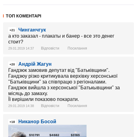
ТОП КОМЕНТАРІ
Чинганчгук
+21
а кто заказал - плакаты и банер - все это денег
стоит?
Відповісти
Посилання
29.01.2019 14:37
Андрій Жагун
+20
Гандзюк замовив депутат від "Батьківщини".
Гандзюу різко критикувала верхівку херсонської
"Батьківщини" за співпрацю з регіоналами.
Гандзюк вийшла з херсонської "Батькывщини" за
місяць до замаху.
Її вирішили показово покарати.
Відповісти
Посилання
29.01.2019 14:38
Никанор Босой
+18