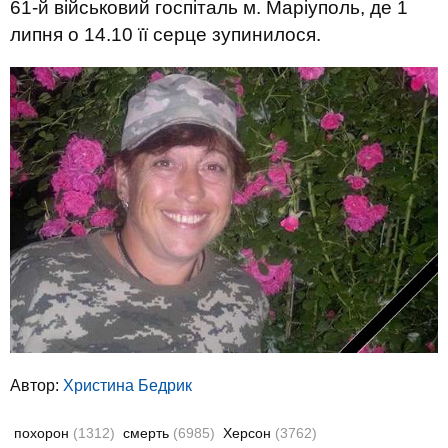
61-й військовий госпіталь м. Маріуполь, де 1
липня о 14.10 її серце зупинилося.
Автор:
Христина Бедрик
похорон
(1312)
смерть
(6985)
Херсон
(3762)