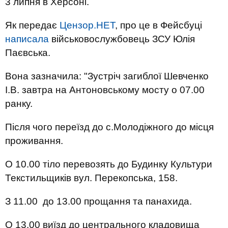
3 липня в Херсоні.
Як передає
Цензор.НЕТ
, про це в Фейсбуці
написала
військовослужбовець ЗСУ Юлія
Паєвська.
Вона зазначила: "Зустріч загиблої Шевченко
І.В. завтра на Антоновському мосту о 07.00
ранку.
Після чого переїзд до с.Молодіжного до місця
проживання.
О 10.00 тіло перевозять до Будинку Культури
Текстильщиків вул. Перекопська, 158.
З 11.00 до 13.00 прощання та панахида.
О 13.00 виїзд до центрального кладовища