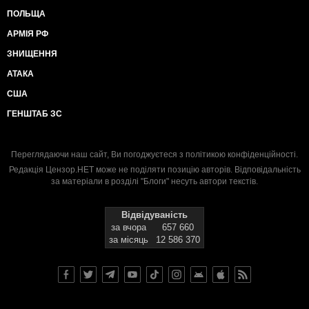
ПОЛЬЩА
АРМІЯ РФ
ЗНИЩЕННЯ
АТАКА
США
ГЕНШТАБ ЗС
Переглядаючи наш сайт, Ви погоджуєтеся з
політикою конфіденційності
.
Редакція Цензор.НЕТ може не поділяти позицію авторів. Відповідальність
за матеріали в розділі "Блоги" несуть автори текстів.
Відвідуваність
за вчора
657 660
за місяць
12 586 370