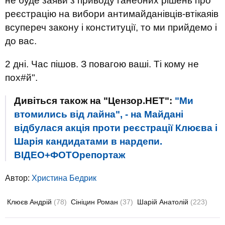
не буде заяви з приводу ганебних рішень про
реєстрацію на вибори антимайданівців-втікаяів
всупереч закону і конституції, то ми прийдемо і
до вас.
2 дні. Час пішов. З повагою ваші. Ті кому не
пох#й".
Дивіться також на "Цензор.НЕТ":
"Ми
втомились від лайна", - на Майдані
відбулася акція проти реєстрації Клюєва і
Шарія кандидатами в нардепи.
ВІДЕО+ФОТОрепортаж
Автор:
Христина Бедрик
Клюєв Андрій
(78)
Сініцин Роман
(37)
Шарій Анатолій
(223)