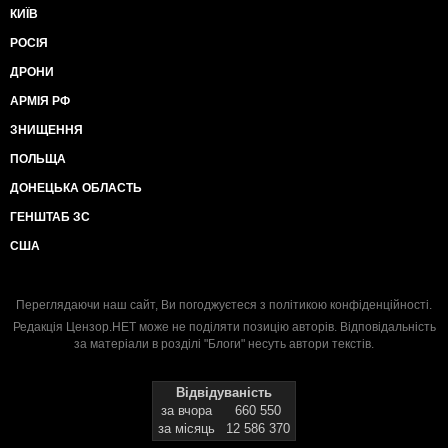
КИЇВ
РОСІЯ
ДРОНИ
АРМІЯ РФ
ЗНИЩЕННЯ
ПОЛЬЩА
ДОНЕЦЬКА ОБЛАСТЬ
ГЕНШТАБ ЗС
США
Переглядаючи наш сайт, Ви погоджуєтеся з
політикою конфіденційності
.
Редакція Цензор.НЕТ може не поділяти позицію авторів. Відповідальність
за матеріали в розділі "Блоги" несуть автори текстів.
Відвідуваність
за вчора
660 550
за місяць
12 586 370