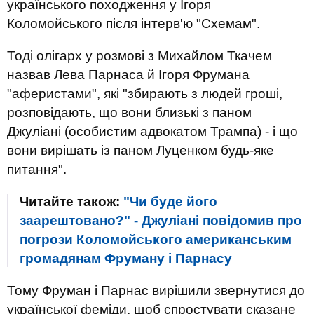
українського походження у Ігоря
Коломойського після інтерв'ю "Схемам".
Тоді олігарх у розмові з Mихайлом Ткачем
назвав Лева Парнаса й Ігоря Фрумана
"аферистами", які "збирають з людей гроші,
розповідають, що вони близькі з паном
Джуліані (особистим адвокатом Трампа) - і що
вони вирішать із паном Луценком будь-яке
питання".
Читайте також:
"Чи буде його
заарештовано?" - Джуліані повідомив про
погрози Коломойського американським
громадянам Фруману і Парнасу
Тому Фруман і Парнас вирішили звернутися до
української феміди, щоб спростувати сказане