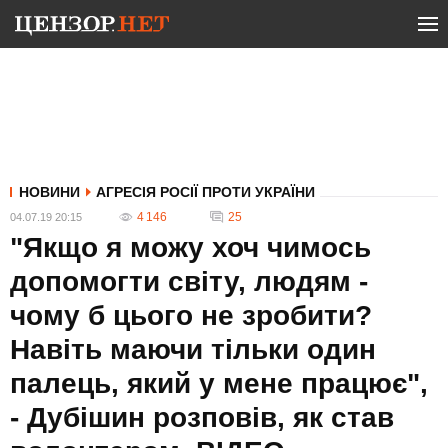
НОВИНИ
АГРЕСІЯ РОСІЇ ПРОТИ УКРАЇНИ
4 146
25
04.07.19 20:15
"Якщо я можу хоч чимось
допомогти світу, людям -
чому б цього не зробити?
Навіть маючи тільки один
палець, який у мене працює",
- Дубішин розповів, як став