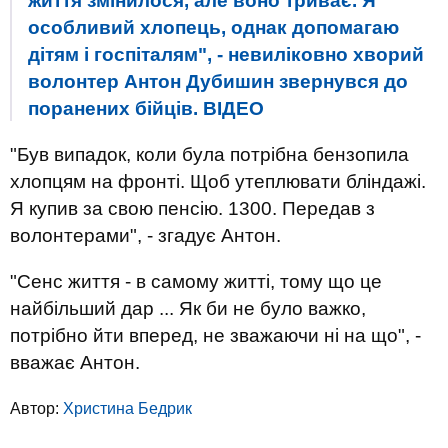
життя змінилося, але воно триває. Я
особливий хлопець, однак допомагаю
дітям і госпіталям", - невиліковно хворий
волонтер Антон Дубишин звернувся до
поранених бійців. ВIДЕО
"Був випадок, коли була потрібна бензопила
хлопцям на фронті. Щоб утеплювати бліндажі.
Я купив за свою пенсію. 1300. Передав з
волонтерами", - згадує Антон.
"Сенс життя - в самому житті, тому що це
найбільший дар ... Як би не було важко,
потрібно йти вперед, не зважаючи ні на що", -
вважає Антон.
Автор:
Христина Бедрик