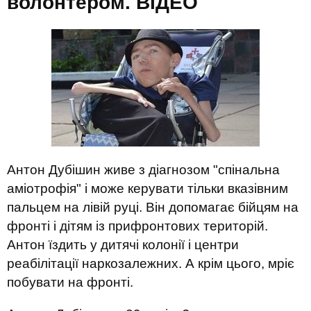
волонтером. ВIДЕО
Антон Дубішин живе з діагнозом "спінальна
аміотрофія" і може керувати тільки вказівним
пальцем на лівій руці. Він допомагає бійцям на
фронті і дітям із прифронтових територій.
Антон їздить у дитячі колонії і центри
реабілітації наркозалежних. А крім цього, мріє
побувати на фронті.