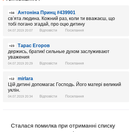
Антоніна Принц #439901
+34
св'ята людина. Кожний раз, коли ти вважаєш, що
тобі погано згадай, про оцю дитину
Відповісти
Посилання
04.07.2019 20:07
Тарас Егоров
+23
держись, братик! сильные духом заслуживают
уважения
Відповісти
Посилання
04.07.2019 20:29
mirlara
+12
Цій дитині допомагає Господь. Його матері великий
уклін.
Відповісти
Посилання
04.07.2019 20:34
Сталася помилка при отриманні списку