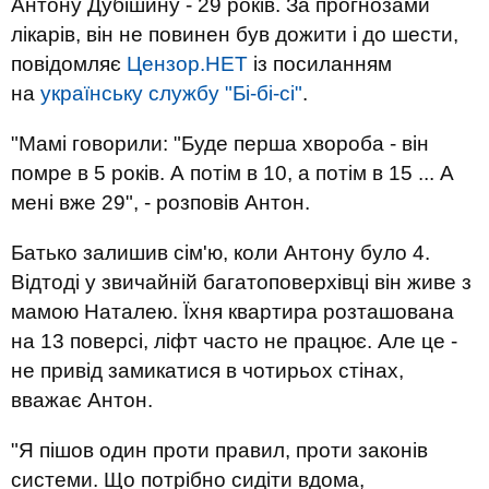
Антону Дубішину - 29 років. За прогнозами
лікарів, він не повинен був дожити і до шести,
повідомляє
Цензор.НЕТ
із посиланням
на
українську службу "Бі-бі-сі"
.
"Мамі говорили: "Буде перша хвороба - він
помре в 5 років. А потім в 10, а потім в 15 ... А
мені вже 29", - розповів Антон.
Батько залишив сім'ю, коли Антону було 4.
Відтоді у звичайній багатоповерхівці він живе з
мамою Наталею. Їхня квартира розташована
на 13 поверсі, ліфт часто не працює. Але це -
не привід замикатися в чотирьох стінах,
вважає Антон.
"Я пішов один проти правил, проти законів
системи. Що потрібно сидіти вдома,