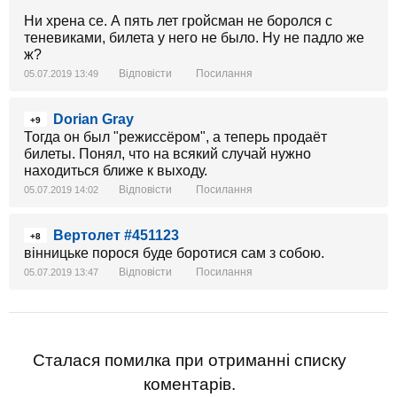
Ни хрена се. А пять лет гройсман не боролся с
теневиками, билета у него не было. Ну не падло же
ж?
Відповісти
Посилання
05.07.2019 13:49
Dorian Gray
+9
Тогда он был "режиссёром", а теперь продаёт
билеты. Понял, что на всякий случай нужно
находиться ближе к выходу.
Відповісти
Посилання
05.07.2019 14:02
Вертолет #451123
+8
вінницьке порося буде боротися сам з собою.
Відповісти
Посилання
05.07.2019 13:47
Сталася помилка при отриманні списку
коментарів.