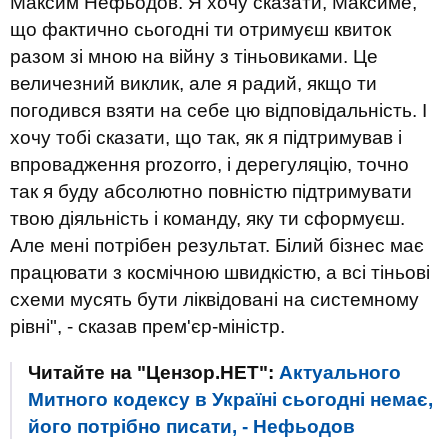
Максим Нефьодов. Я хочу сказати, Максиме,
що фактично сьогодні ти отримуєш квиток
разом зі мною на війну з тіньовиками. Це
величезний виклик, але я радий, якщо ти
погодився взяти на себе цю відповідальність. І
хочу тобі сказати, що так, як я підтримував і
впровадження prozorro, і дерегуляцію, точно
так я буду абсолютно повністю підтримувати
твою діяльність і команду, яку ти сформуєш.
Але мені потрібен результат. Білий бізнес має
працювати з космічною швидкістю, а всі тіньові
схеми мусять бути ліквідовані на системному
рівні", - сказав прем'єр-міністр.
Читайте на "Цензор.НЕТ":
Актуального
Митного кодексу в Україні сьогодні немає,
його потрібно писати, - Нефьодов