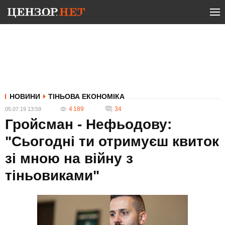
НОВИНИ
ТІНЬОВА ЕКОНОМІКА
4 189
34
05.07.19 13:59
Гройсман - Нефьодову:
"Сьогодні ти отримуєш квиток
зі мною на війну з
тіньовиками"