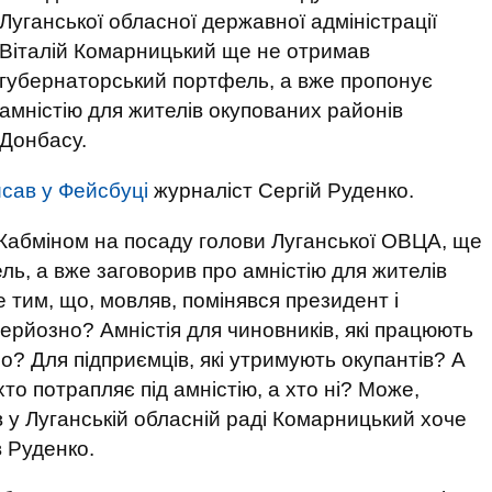
Луганської обласної державної адміністрації
Віталій Комарницький ще не отримав
губернаторський портфель, а вже пропонує
амністію для жителів окупованих районів
Донбасу.
сав у Фейсбуці
журналіст Сергій Руденко.
 Кабміном на посаду голови Луганської ОВЦА, ще
ь, а вже заговорив про амністію для жителів
 тим, що, мовляв, помінявся президент і
Серйозно? Амністія для чиновників, які працюють
? Для підприємців, які утримують окупантів? А
то потрапляє під амністію, а хто ні? Може,
ів у Луганській обласній раді Комарницький хоче
в Руденко.