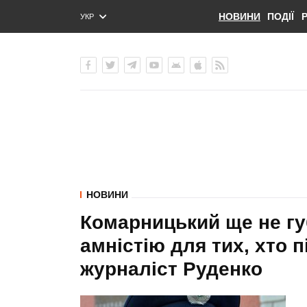
НОВИНИ
ПОДІЇ
УКР
ENG
РУС
НОВИНИ
Комарницький ще не гу
амністію для тих, хто 
журналіст Руденко