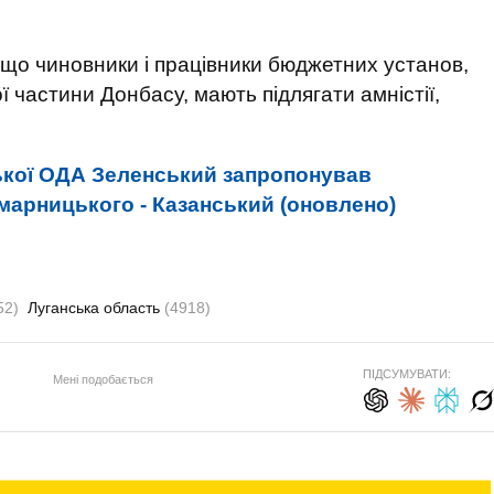
 що чиновники і працівники бюджетних установ,
 частини Донбасу, мають підлягати амністії,
кої ОДА Зеленський запропонував
омарницького - Казанський (оновлено)
52)
Луганська область
(4918)
ПІДСУМУВАТИ:
Мені подобається