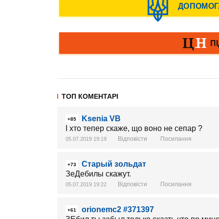
ТОП КОМЕНТАРІ
Ksenia VB
+85
І хто тепер скаже, що воно не сепар ?
Відповісти
Посилання
05.07.2019 19:19
Старый зольдат
+73
ЗеДебилы скажут.
Відповісти
Посилання
05.07.2019 19:22
orionemc2 #371397
+61