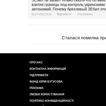
ЗЕбил ты забыл только сказть что по мин
взятия границы под контроль укринскими
автономий. Почему брехливый ЗЕбил это
Відповісти
Посилання
05.07.2019 19:24
Сталася помилка при
ПРО НАС
КОНТАКТНА ІНФОРМАЦІЯ
ПІДТРИМАТИ
ФОНД ЮРІЯ БУТУСОВА
РЕКЛАМА
УМОВИ КОРИСТУВАННЯ
ПОЛІТИКА КОНФІДЕНЦІЙНОСТІ