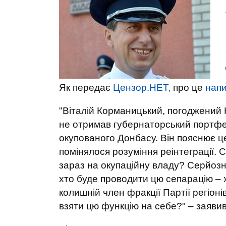
Як передає
Цензор.НЕТ,
про це
напи
"Віталій Корманицький, погоджений
не отримав губернаторський портфел
окупованого Донбасу. Він пояснює це
помінялося розуміння реінтеграції. 
зараз на окупаційну владу? Серйозно
хто буде проводити цю сепарацію – х
колишній член фракції Партії регіон
взяти цю функцію на себе?" – заяви