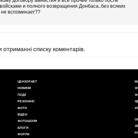
скому договору амнистия и всё прочее только после
 войсками и полного возвращения Донбаса..без всяких
 не вспоминает??
 отриманні списку коментарів.
ЦЕНЗОР.НЕТ
М
НОВИНИ
З
ПОДІЇ
З
РЕЗОНАНС
У
ФОТО
А
ВІДЕО
О
ФОТОШОПИ
З
БЛОГИ
Р
ФОРУМ