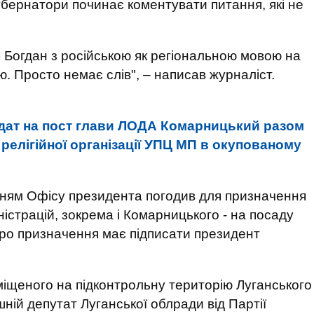
убернатори починає коментувати питання, які не
) Богдан з російською як регіональною мовою на
ю. Просто немає слів", – написав журналіст.
дат на пост глави ЛОДА Комарницький разом
релігійної організації УПЦ МП в окупованому
анням Офісу президента погодив для призначення
ністрацій, зокрема і Комарницького - на посаду
про призначення має підписати президент
міщеного на підконтрольну територію Луганського
шній депутат Луганської облради від Партії