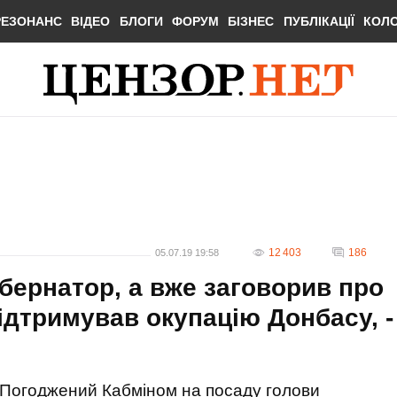
РЕЗОНАНС
ВІДЕО
БЛОГИ
ФОРУМ
БІЗНЕС
ПУБЛІКАЦІЇ
КОЛ
12 403
186
05.07.19 19:58
бернатор, а вже заговорив про
підтримував окупацію Донбасу, -
Погоджений Кабміном на посаду голови