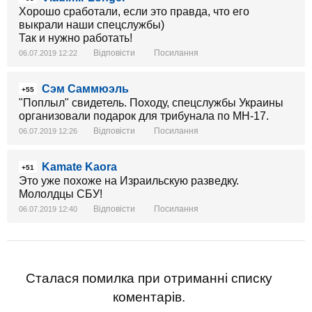
Хорошо сработали, если это правда, что его
выкрали наши спецслужбы)
Так и нужно работать!
Відповісти
Посилання
06.07.2019 12:22
Сэм Саммюэль
+55
"Поплыл" свидетель. Походу, спецслужбы Украины
организовали подарок для трибунала по МН-17.
Відповісти
Посилання
06.07.2019 12:26
Kamate Kaora
+51
Это уже похоже на Израильскую разведку.
Мололдцы СБУ!
Відповісти
Посилання
06.07.2019 12:40
Сталася помилка при отриманні списку
коментарів.