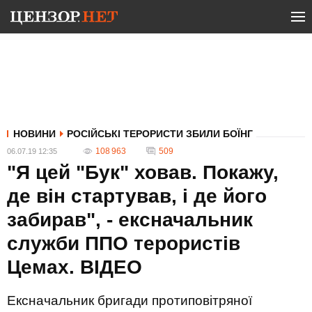
НОВИНИ
РОСІЙСЬКІ ТЕРОРИСТИ ЗБИЛИ БОЇНГ
108 963
509
06.07.19 12:35
"Я цей "Бук" ховав. Покажу,
де він стартував, і де його
забирав", - ексначальник
служби ППО терористів
Цемах. ВIДЕО
Ексначальник бригади протиповітряної