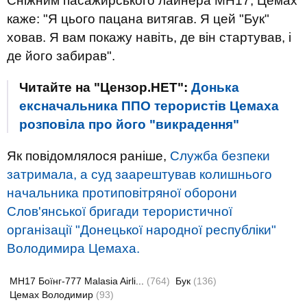
Сніжним пасажирського лайнера МН17, Цемах
каже: "Я цього пацана витягав. Я цей "Бук"
ховав. Я вам покажу навіть, де він стартував, і
де його забирав".
Читайте на "Цензор.НЕТ":
Донька
ексначальника ППО терористів Цемаха
розповіла про його "викрадення"
Як повідомлялося раніше,
Служба безпеки
затримала, а суд заарештував колишнього
начальника протиповітряної оборони
Слов'янської бригади терористичної
організації "Донецької народної республіки"
Володимира Цемаха.
MH17 Боїнг-777 Malasia Airli...
(764)
Бук
(136)
Цемах Володимир
(93)