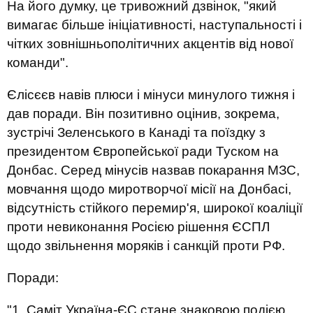
На його думку, це тривожний дзвінок, "який
вимагає більше ініціативності, наступальності і
чітких зовнішньополітичних акцентів від нової
команди".
Єлісєєв навів плюси і мінуси минулого тижня і
дав поради. Він позитивно оцінив, зокрема,
зустрічі Зеленського в Канаді та поїздку з
президентом Європейської ради Туском на
Донбас. Серед мінусів назвав покарання МЗС,
мовчання щодо миротворчої місії на Донбасі,
відсутність стійкого перемир'я, широкої коаліції
проти невиконання Росією рішення ЄСПЛ
щодо звільнення моряків і санкцій проти РФ.
Поради:
"1. Саміт Україна-ЄС стане знаковою подією