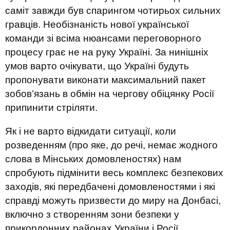
саміт завжди був спарингом чотирьох сильних
гравців. Необізнаність нової української
команди зі всіма нюансами переговорного
процесу грає не на руку Україні. За нинішніх
умов варто очікувати, що Україні будуть
пропонувати виконати максимальний пакет
зобов’язань в обмін на чергову обіцянку Росії
припинити стріляти.
Як і не варто відкидати ситуації, коли
розведенням (про яке, до речі, немає жодного
слова в Мінських домовленостях) нам
спробують підмінити весь комплекс безпекових
заходів, які передбачені домовленостями і які
справді можуть призвести до миру на Донбасі,
включно з створенням зони безпеки у
прикордонних районах України і Росії.