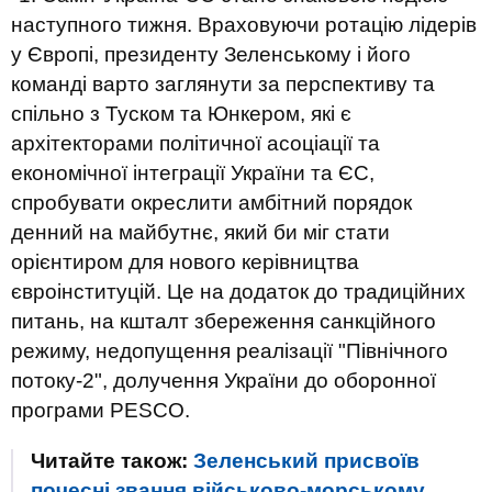
наступного тижня. Враховуючи ротацію лідерів
у Європі, президенту Зеленському і його
команді варто заглянути за перспективу та
спільно з Туском та Юнкером, які є
архітекторами політичної асоціації та
економічної інтеграції України та ЄС,
спробувати окреслити амбітний порядок
денний на майбутнє, який би міг стати
орієнтиром для нового керівництва
євроінституцій. Це на додаток до традиційних
питань, на кшталт збереження санкційного
режиму, недопущення реалізації "Північного
потоку-2", долучення України до оборонної
програми PESCO.
Читайте також:
Зеленський присвоїв
почесні звання військово-морському