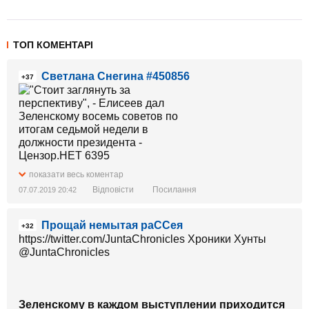
ТОП КОМЕНТАРІ
Светлана Снегина #450856
+37
показати весь коментар
Відповісти
Посилання
07.07.2019 20:42
Прощай немытая раССея
+32
https://twitter.com/JuntaChronicles Хроники Хунты‏
@JuntaChronicles
Зеленскому в каждом выступлении приходится