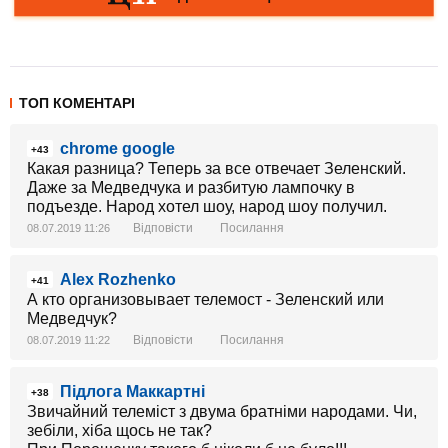
ТОП КОМЕНТАРІ
chrome google
+43
Какая разница? Теперь за все отвечает Зеленский.
Даже за Медведчука и разбитую лампочку в
подъезде. Народ хотел шоу, народ шоу получил.
Відповісти
Посилання
08.07.2019 11:26
Alex Rozhenko
+41
А кто организовывает телемост - Зеленский или
Медведчук?
Відповісти
Посилання
08.07.2019 11:22
Підлога Маккартні
+38
Звичайний телеміст з двума братніми народами. Чи,
зебіли, хіба щось не так?