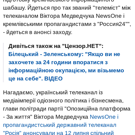
шабашу. Йдеться про так званий "телеміст" між
телеканалом Віктора Медведчука NewsOne і
кремлівськими пропагандистами з "Россия24"",
- йдеться в анонсі заходу.
Дивіться також на "Цензор.НЕТ":
Білецький - Зеленському: "Якщо ви не
захочете за 24 години впоратися з
інформаційною окупацією, ми візьмемо
це на себе". ВIДЕО
Нагадаємо, український телеканал із
медіаімперії одіозного політика і бізнесмена,
глави політради партії "Опозиційна платформа
- За життя" Віктора Медведчука
NewsOne і
пропагандистський державний телеканал
"Росія" анонсували на 12 липня спільний