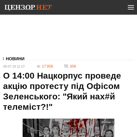
НОВИНИ
17 956
306
08.07.19 11:27
О 14:00 Нацкорпус проведе
акцію протесту під Офісом
Зеленського: "Який нах#й
телеміст?!"