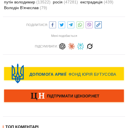
путін володимир
(13522)
росія
(47281)
екстрадиція
(439)
Володін В’ячеслав
(79)
ПОДІЛИТИСЯ:
Мені подобається
ПІДСУМУВАТИ:
ТОП КОМЕНТАРІ