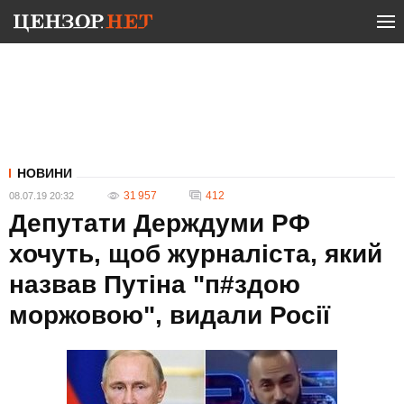
НОВИНИ
31 957
412
08.07.19 20:32
Депутати Держдуми РФ
хочуть, щоб журналіста, який
назвав Путіна "п#здою
моржовою", видали Росії