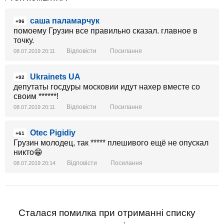
саша паламарчук
+96
помоему Грузин все правильно сказал. главное в
точку.
Відповісти
Посилання
08.07.2019 20:11
Ukrainets UA
+92
депутаты госдуры московии идут нахер вместе со
своим ******!
Відповісти
Посилання
08.07.2019 20:11
Otec Pigidiy
+61
Грузин молодец, так ***** плешивого ещё не опускал
никто😁
Відповісти
Посилання
08.07.2019 20:14
Сталася помилка при отриманні списку