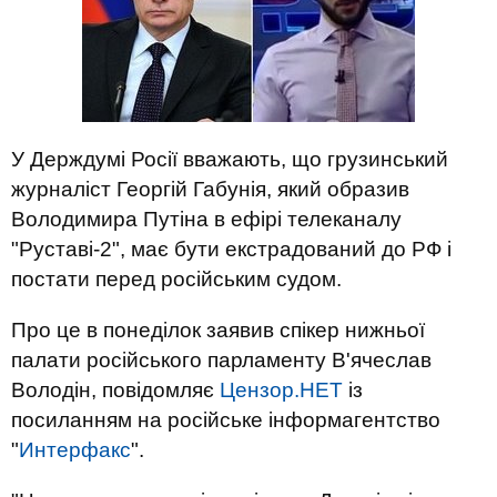
У Держдумі Росії вважають, що грузинський
журналіст Георгій Габунія, який образив
Володимира Путіна в ефірі телеканалу
"Руставі-2", має бути екстрадований до РФ і
постати перед російським судом.
Про це в понеділок заявив спікер нижньої
палати російського парламенту В'ячеслав
Володін, повідомляє
Цензор.НЕТ
із
посиланням на російське інформагентство
"
Интерфакс
".