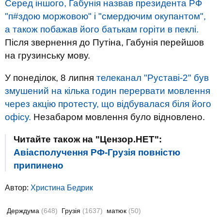
Серед іншого, Габунія назвав президента РФ
"п#здою моржовою" і "смердючим окупантом",
а також побажав його батькам горіти в пеклі.
Після звернення до Путіна, Габунія перейшов
на грузинську мову.
У понеділок, 8 липня
телеканал "Руставі-2" був
змушений на кілька годин перервати мовлення
через акцію протесту, що відбувалася біля його
офісу.
Незабаром мовлення було відновлено.
Читайте також на "Цензор.НЕТ":
Авіасполучення РФ-Грузія повністю
припинено
Автор:
Христина Бедрик
Держдума
(648)
Грузія
(1637)
матюк
(50)