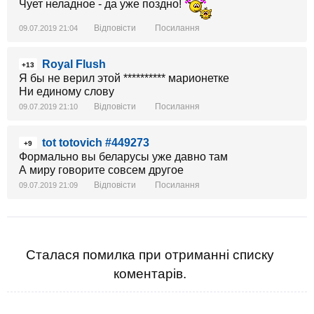
Чует неладное - да уже поздно!
Відповісти
Посилання
09.07.2019 21:04
Royal Flush
+13
Я бы не верил этой ********** марионетке
Ни единому слову
Відповісти
Посилання
09.07.2019 21:10
tot totovich #449273
+9
Формально вы беларусы уже давно там
А миру говорите совсем другое
Відповісти
Посилання
09.07.2019 21:09
Сталася помилка при отриманні списку
коментарів.