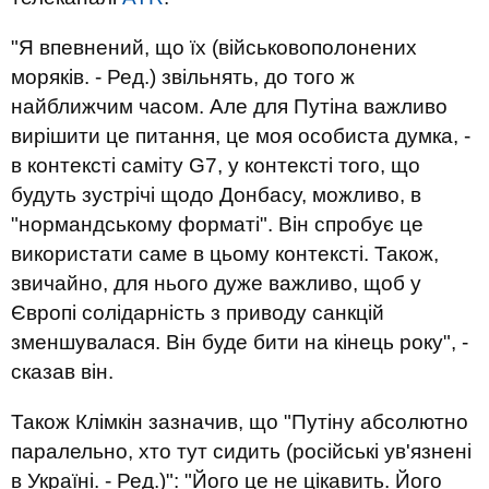
"Я впевнений, що їх (військовополонених
моряків. - Ред.) звільнять, до того ж
найближчим часом. Але для Путіна важливо
вирішити це питання, це моя особиста думка, -
в контексті саміту G7, у контексті того, що
будуть зустрічі щодо Донбасу, можливо, в
"нормандському форматі". Він спробує це
використати саме в цьому контексті. Також,
звичайно, для нього дуже важливо, щоб у
Європі солідарність з приводу санкцій
зменшувалася. Він буде бити на кінець року", -
сказав він.
Також Клімкін зазначив, що "Путіну абсолютно
паралельно, хто тут сидить (російські ув'язнені
в Україні. - Ред.)": "Його це не цікавить. Його