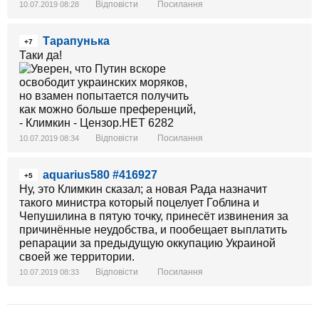
Відповісти
Посилання
10.07.2019 08:28
Тарапунька
+7
Таки да!
Відповісти
Посилання
10.07.2019 08:34
aquarius580 #416927
+5
Ну, это Климкин сказал; а новая Рада назначит
такого министра который поцелует Гоблина и
Чепушилина в пятую точку, принесёт извинения за
причинённые неудобства, и пообещает выплатить
репарации за предыдущую оккупацию Украиной
своей же территории.
Відповісти
Посилання
10.07.2019 08:33