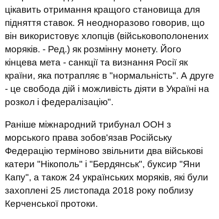
цікавить отримання кращого становища для
підняття ставок. Я неодноразово говорив, що
він використовує хлопців (військовополонених
моряків. - Ред.) як розмінну монету. Його
кінцева мета - санкції та визнання Росії як
країни, яка потрапляє в "нормальність". А друге
- це свобода дій і можливість діяти в Україні на
розкол і федералізацію".
Раніше міжнародний трибунал ООН з
морського права зобов'язав Російську
Федерацію терміново звільнити два військові
катери "Нікополь" і "Бердянськ", буксир "Яни
Капу", а також 24 українських моряків, які були
захоплені 25 листопада 2018 року поблизу
Керченської протоки.