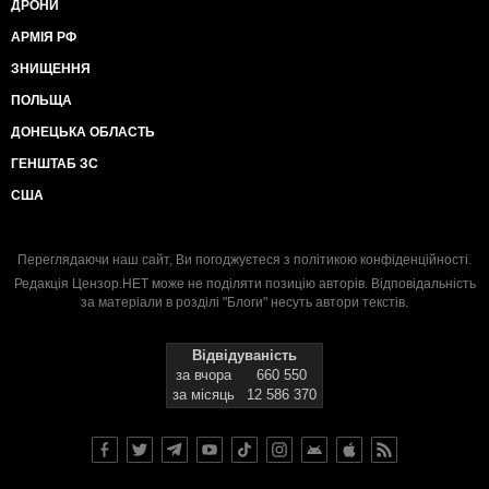
ДРОНИ
АРМІЯ РФ
ЗНИЩЕННЯ
ПОЛЬЩА
ДОНЕЦЬКА ОБЛАСТЬ
ГЕНШТАБ ЗС
США
Переглядаючи наш сайт, Ви погоджуєтеся з
політикою конфіденційності
.
Редакція Цензор.НЕТ може не поділяти позицію авторів. Відповідальність
за матеріали в розділі "Блоги" несуть автори текстів.
Відвідуваність
за вчора
660 550
за місяць
12 586 370