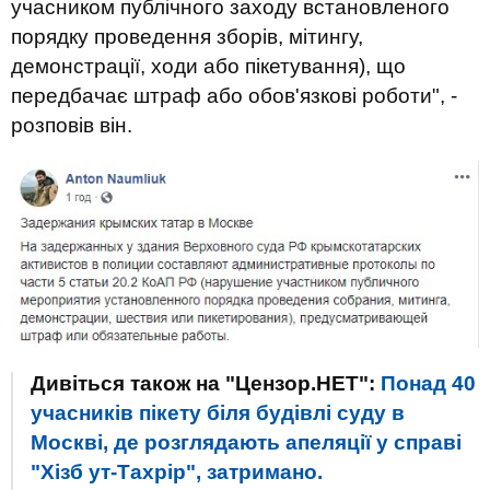
учасником публічного заходу встановленого
порядку проведення зборів, мітингу,
демонстрації, ходи або пікетування), що
передбачає штраф або обов'язкові роботи", -
розповів він.
Дивіться також на "Цензор.НЕТ":
Понад 40
учасників пікету біля будівлі суду в
Москві, де розглядають апеляції у справі
"Хізб ут-Тахрір", затримано.