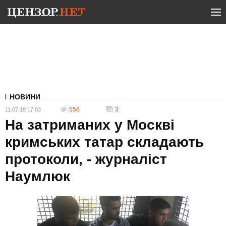
НОВИНИ
558
3
11.07.19 17:03
На затриманих у Москві
кримських татар складають
протоколи, - журналіст
Наумлюк