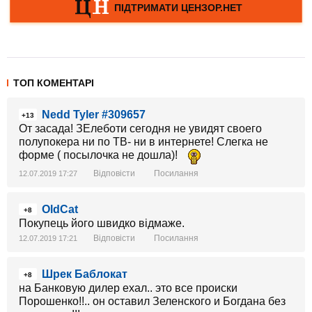
ТОП КОМЕНТАРІ
Nedd Tyler #309657
+13
От засада! ЗЕлеботи сегодня не увидят своего
полупокера ни по ТВ- ни в интернете! Слегка не
форме ( посылочка не дошла)!
Відповісти
Посилання
12.07.2019 17:27
OldCat
+8
Покупець його швидко відмаже.
Відповісти
Посилання
12.07.2019 17:21
Шрек Баблокат
+8
на Банковую дилер ехал.. это все происки
Порошенко!!.. он оставил Зеленского и Богдана без