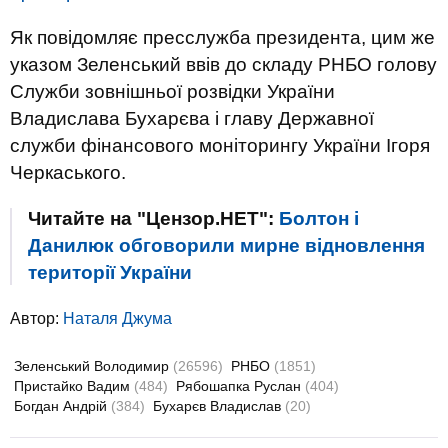
Як повідомляє пресслужба президента, цим же
указом Зеленський ввів до складу РНБО голову
Служби зовнішньої розвідки України
Владислава Бухарєва і главу Державної
служби фінансового моніторингу України Ігоря
Черкаського.
Читайте на "Цензор.НЕТ":
Болтон і
Данилюк обговорили мирне відновлення
території України
Автор:
Наталя Джума
Зеленський Володимир
(26596)
РНБО
(1851)
Пристайко Вадим
(484)
Рябошапка Руслан
(404)
Богдан Андрій
(384)
Бухарєв Владислав
(20)