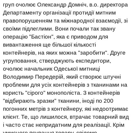
груп очолює Олександр Домніч, в.о. директора
Департаменту організації протидії митним
правопорушенням та міжнародної взаємодії, зі
своїми підлеглими. Вони почали так звану
операцію "Бастіон", яка є приводом для
вивантаження ще більшої кількості
контейнерів, на яких можна "заробити". Друге
угруповання, стверджують експедитори,
очолює начальник Одеської митниці
Володимир Передерій, який створює штучні
проблеми для усіх контейнерів з тканинами на
користь "сірого" монополіста. З контейнерів
"відбирають зразки" тканини, іноді по 200
погонних метрів з контейнеру, які недоотримає
клієнт. Те, що лишилося, втрачає товарний вид
і часто стає непридатним для реалізації. Крім
умисного псування товару, свідомо