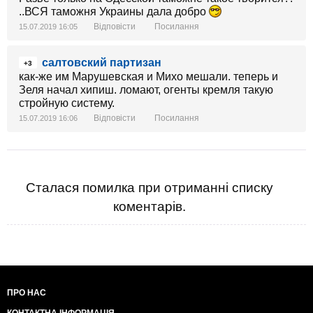
повна заміна систем обліку та управління на *******
..ВСЯ таможня Украины дала добро
європейські системи, в які неможливо влізти і щось
Відповісти
Посилання
15.07.2019 16:05
змінити!
салтовский партизан
+3
как-же им Марушевская и Михо мешали. теперь и
Зеля начал хипиш. ломают, огенты кремля такую
стройную систему.
Відповісти
Посилання
15.07.2019 16:06
Сталася помилка при отриманні списку
коментарів.
ПРО НАС