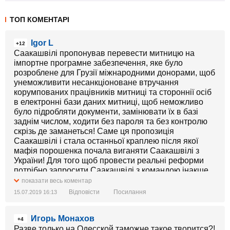
ТОП КОМЕНТАРІ
Igor L
+12
Саакашвілі пропонував перевести митницю на
імпортне програмне забезпечення, яке було
розроблене для Грузії міжнародними донорами, щоб
унеможливити несанкціоноване втручання
корумпованих працівників митниці та стороннії осіб
в електронні бази даних митниці, щоб неможливо
було підробляти документи, замінювати їх в базі
заднім числом, ходити без пароля та без контролю
скрізь де заманеться! Саме ця пропозиція
Саакашвілі і стала останньої краплею після якої
мафія порошенка почала виганяти Саакашвілі з
України! Для того щоб провести реальні реформи
потрібно запросити Саакашвілі з командою інакше
всі ці відставки закінчаться зміною смотрящих які
показати весь коментар
сидять на кримінальних грошових потоках! Тільки
Відповісти
Посилання
15.07.2019 16:13
зміна системи допоможе побороти корупцію, а
змінювати систему потрібно радикально, зносячі всі
Игорь Монахов
інструменти корупції, які сьогодні працюють на
+4
мафію! Повна заміна програмного забезпечення,
Разве только на Одесской таможне такое творится?!