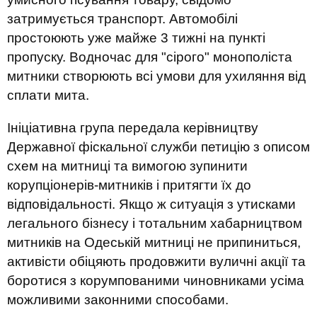
затримується транспорт. Автомобілі
простоюють уже майже 3 тижні на пункті
пропуску. Водночас для "сірого" монополіста
митники створюють всі умови для ухиляння від
сплати мита.
Ініціативна група передала керівництву
Державної фіскальної служби петицію з описом
схем на митниці та вимогою зупинити
корупціонерів-митників і притягти їх до
відповідальності. Якщо ж ситуація з утисками
легального бізнесу і тотальним хабарництвом
митників на Одеській митниці не припиниться,
активісти обіцяють продовжити вуличні акції та
боротися з корумпованими чиновниками усіма
можливими законними способами.