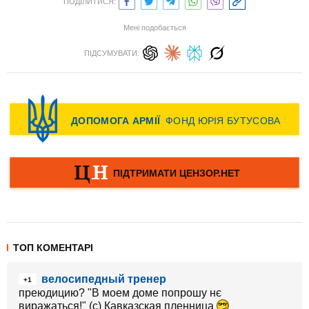
ПОДІЛИТИСЯ:
Мені подобається
ПІДСУМУВАТИ:
ТОП КОМЕНТАРІ
велосипедный тренер
+1
преюдицию? "В моем доме попрошу нє
виражаться!" (с) Кавказская пленница