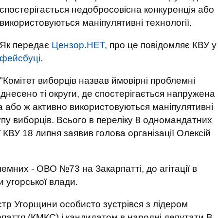
спостерігається недобросовісна конкуренція або
використовуються маніпулятивні технології.
Як передає
Цензор.НЕТ,
про це повідомляє КВУ у
фейсбуці.
"Комітет виборців назвав ймовірні проблемні
днесено ті округи, де спостерігається напружена
 або ж активно використовуються маніпулятивні
упу виборців. Всього в переліку 8 одномандатних
ї КВУ 18 липня заявив голова організації Олексій
емних - ОВО №73 на Закарпатті, до агітації в
 угорської влади.
істр Угорщини особисто зустрівся з лідером
паття (КМКС) і кандидатом в народні депутати В.