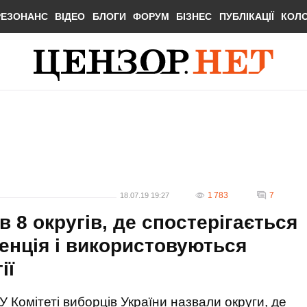
РЕЗОНАНС
ВІДЕО
БЛОГИ
ФОРУМ
БІЗНЕС
ПУБЛІКАЦІЇ
КОЛ
1 783
7
18.07.19 19:27
в 8 округів, де спостерігається
енція і використовуються
ії
У Комітеті виборців України назвали округи, де