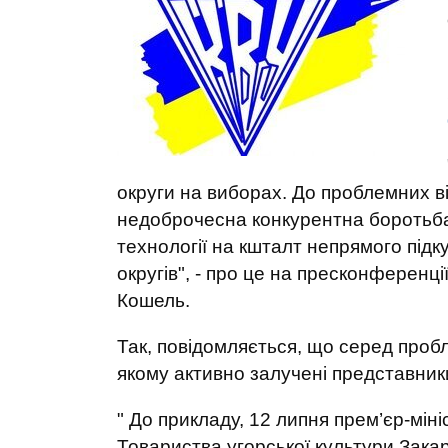
округи на виборах. До проблемних ві
недоброчесна конкурентна боротьба
технології на кшталт непрямого підк
округів", - про це на пресконференці
Кошель.
Так, повідомляється, що серед пробл
якому активно залучені представники
" До прикладу, 12 липня прем’єр-мін
Товариства угорської культури Закар