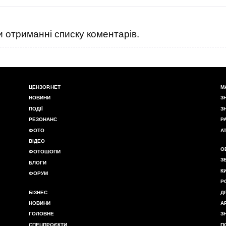
 отриманні списку коментарів.
ЦЕНЗОР.НЕТ
М
НОВИНИ
З
ПОДІЇ
З
РЕЗОНАНС
Р
ФОТО
А
ВІДЕО
О
ФОТОШОПИ
З
БЛОГИ
К
ФОРУМ
Р
БІЗНЕС
Д
НОВИНИ
А
ГОЛОВНЕ
З
СПЕЦПРОЄКТИ
П