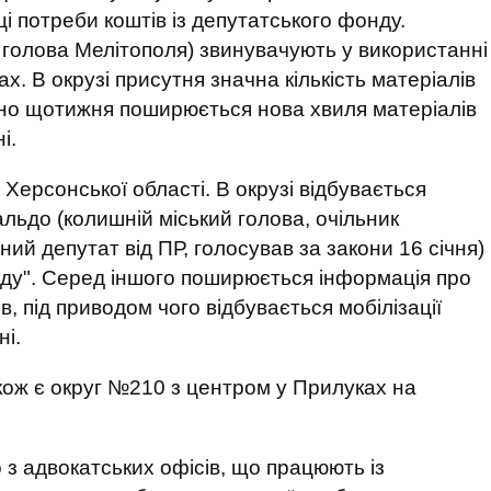
ці потреби коштів із депутатського фонду.
й голова Мелітополя) звинувачують у використанні
х. В окрузі присутня значна кількість матеріалів
рно щотижня поширюється нова хвиля матеріалів
і.
рсонської області. В окрузі відбувається
льдо (колишній міський голова, очільник
дний депутат від ПР, голосував за закони 16 січня)
роду". Серед іншого поширюється інформація про
, під приводом чого відбувається мобілізації
ні.
ож є округ №210 з центром у Прилуках на
 з адвокатських офісів, що працюють із