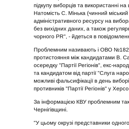
підкупу виборців та використанні на 
Натомість С. Мінька (чинний міськи
адміністративного ресурсу на вибора
без вихідних даних, а також регуля
чорного PR", - йдеться в повідомленн
Проблемним називають і ОВО №182 Хе
протистояння між кандидатами В. Са
осередку "Партії Регіонів", екс-наро
та кандидатом від партії "Слуга на
можливі фальсифікації в день виборів
противників "Партії Регіонів" у Херсо
За інформацією КВУ проблемним так
Чернігівщині.
"У цьому окрузі представники одного