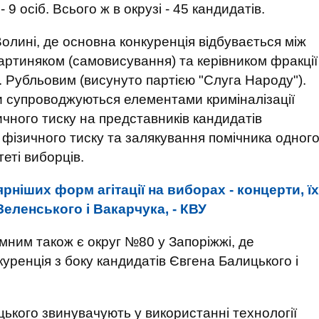
 9 осіб. Всього ж в окрузі - 45 кандидатів.
лині, де основна конкуренція відбувається між
ртиняком (самовисування) та керівником фракції
. Рубльовим (висунуто партією "Слуга Народу").
и супроводжуються елементами криміналізації
чного тиску на представників кандидатів
 фізичного тиску та залякування помічника одног
теті виборців.
рніших форм агітації на виборах - концерти, їх
еленського і Вакарчука, - КВУ
мним також є округ №80 у Запоріжжі, де
уренція з боку кандидатів Євгена Балицького і
ицького звинувачують у використанні технології