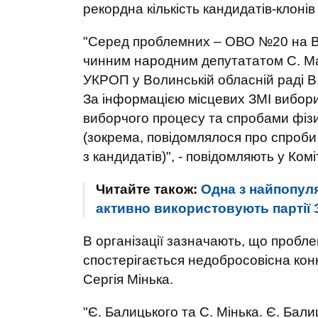
рекордна кількість кандидатів-клонів -
"Серед проблемних – ОВО №20 на Во
чинним народним депутататом С. Ма
УКРОП у Волинській обласній раді В
За інформацією місцевих ЗМІ вибор
виборчого процесу та спробами фізи
(зокрема, повідомлялося про спроби
з кандидатів)", - повідомляють у Комі
Читайте також:
Одна з найпопуля
активно використовують партії З
В організації зазначають, що пробле
спостерігається недобросовісна конк
Сергія Мінька.
"Є. Балицького та С. Мінька. Є. Бал