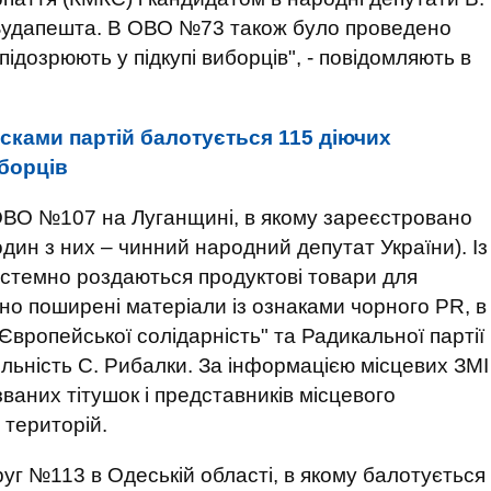
 Будапешта. В ОВО №73 також було проведено
 підозрюють у підкупі виборців", - повідомляють в
сками партій балотується 115 діючих
иборців
ОВО №107 на Луганщині, в якому зареєстровано
один з них – чинний народний депутат України). Із
системно роздаються продуктові товари для
но поширені матеріали із ознаками чорного PR, в
 "Європейської солідарність" та Радикальної партії
яльність С. Рибалки. За інформацією місцевих ЗМІ
 званих тітушок і представників місцевого
 територій.
руг №113 в Одеській області, в якому балотується