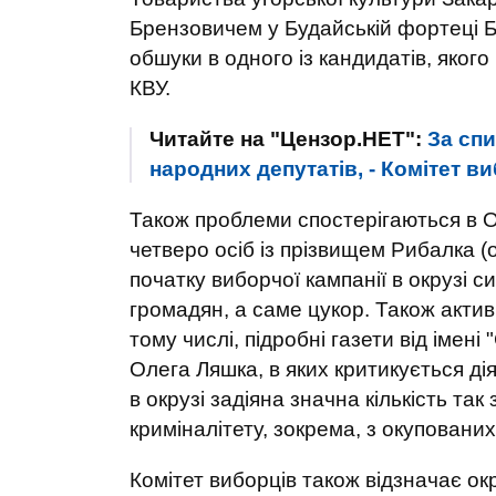
Брензовичем у Будайській фортеці
обшуки в одного із кандидатів, якого
КВУ.
Читайте на "Цензор.НЕТ":
За спи
народних депутатів, - Комітет в
Також проблеми спостерігаються в 
четверо осіб із прізвищем Рибалка (
початку виборчої кампанії в окрузі 
громадян, а саме цукор. Також актив
тому числі, підробні газети від імені
Олега Ляшка, в яких критикується ді
в окрузі задіяна значна кількість так
криміналітету, зокрема, з окупованих
Комітет виборців також відзначає ок