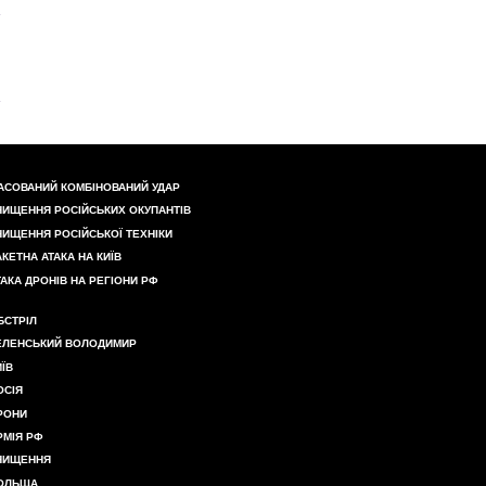
АСОВАНИЙ КОМБІНОВАНИЙ УДАР
НИЩЕННЯ РОСІЙСЬКИХ ОКУПАНТІВ
НИЩЕННЯ РОСІЙСЬКОЇ ТЕХНІКИ
АКЕТНА АТАКА НА КИЇВ
ТАКА ДРОНІВ НА РЕГІОНИ РФ
БСТРІЛ
ЕЛЕНСЬКИЙ ВОЛОДИМИР
ИЇВ
ОСІЯ
РОНИ
РМІЯ РФ
НИЩЕННЯ
ОЛЬЩА