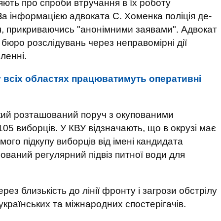
ють про спроби втручання в їх роботу
 За інформацією адвоката С. Хоменка поліція де-
, прикриваючись "анонімними заявами". Адвокат
бюро розслідувань через неправомірні дії
ленні.
у всіх областях працюватимуть оперативні
 який розташований поруч з окупованими
05 виборців. У КВУ відзначають, що в окрузі має
мого підкупу виборців від імені кандидата
ований регулярний підвіз питної води для
ерез близькість до лінії фронту і загрози обстрілу
 українських та міжнародних спостерігачів.