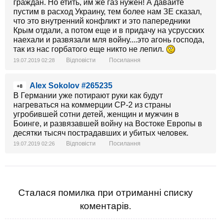
граждан. Но етить, им же газ нужен! А давайте
пустим в расход Украину, тем более нам ЗЕ сказал,
что это внутренний конфликт и это папередники
Крым отдали, а потом еще и в придачу на усрусских
наехали и развязали мля войну....это агонь господа,
так из нас горбатого еще никто не лепил.
Відповісти
Посилання
19.07.2019 02:28
Alex Sokolov #265235
+8
В Германии уже потирают руки как будут
нагреваться на коммерции CP-2 из страны
угробившей сотни детей, женщин и мужчин в
Боинге, и развязавшей войну на Востоке Европы в
десятки тысяч пострадавших и убитых человек.
Відповісти
Посилання
19.07.2019 02:26
Сталася помилка при отриманні списку
коментарів.