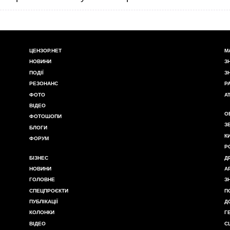
ЦЕНЗОР.НЕТ
М
НОВИНИ
З
ПОДІЇ
З
РЕЗОНАНС
Р
ФОТО
А
ВІДЕО
О
ФОТОШОПИ
З
БЛОГИ
К
ФОРУМ
Р
БІЗНЕС
Д
НОВИНИ
А
ГОЛОВНЕ
З
СПЕЦПРОЄКТИ
П
ПУБЛІКАЦІЇ
Д
КОЛОНКИ
Г
ВІДЕО
С