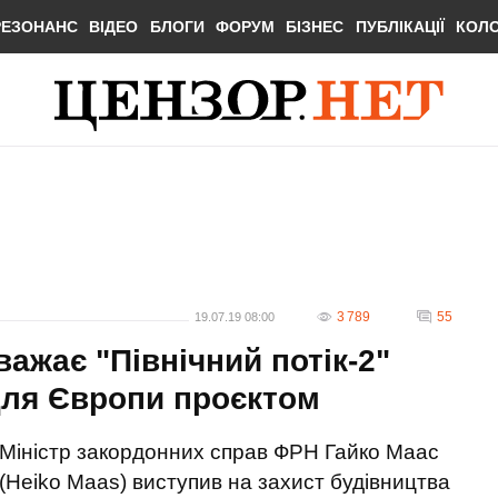
РЕЗОНАНС
ВІДЕО
БЛОГИ
ФОРУМ
БІЗНЕС
ПУБЛІКАЦІЇ
КОЛ
3 789
55
19.07.19 08:00
ажає "Північний потік-2"
для Європи проєктом
Міністр закордонних справ ФРН Гайко Маас
(Heiko Maas) виступив на захист будівництва