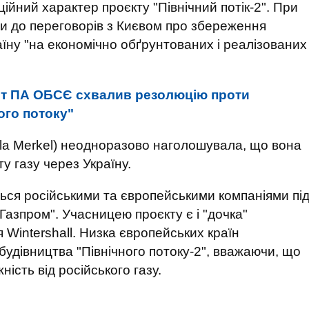
ійний характер проєкту "Північний потік-2". При
ви до переговорів з Києвом про збереження
аїну "на економічно обґрунтованих і реалізованих
ет ПА ОБСЄ схвалив резолюцію проти
ого потоку"
a Merkel) неодноразово наголошувала, що вона
у газу через Україну.
ється російськими та європейськими компаніями пі
Газпром". Учасницею проєкту є і "дочка"
 Wintershall. Низка європейських країн
будівництва "Північного потоку-2", вважаючи, що
ість від російського газу.