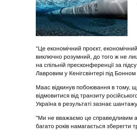
"Це економічний проєкт, економічний
виключно розумний, до того ж не лиш
на спільній пресконференції за підс
Лавровим у Кенігсвінтері під Бонном 
Маас відкинув побоювання в тому, що
відмовитися від транзиту російськог
Україна в результаті зазнає шантажу
"Ми не вважаємо це справедливим а
багато років намагається зберегти тр