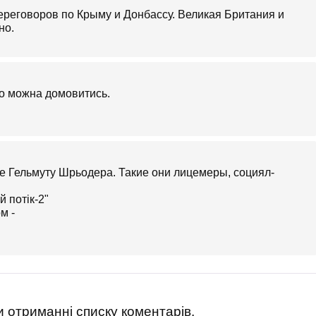
ереговоров по Крыму и Донбассу. Великая Британия и
но.
що можна домовитись.
оссе Гельмуту Шрьодера. Такие они лицемеры, социял-
 отриманні списку коментарів.