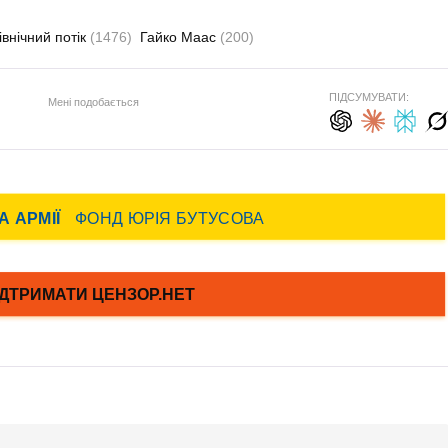
івнічний потік
(1476)
Гайко Маас
(200)
ПІДСУМУВАТИ:
Мені подобається