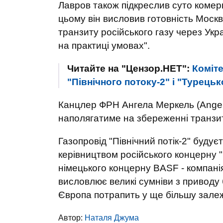
Лавров також підкреслив суто комерц
цьому він висловив готовність Моск
транзиту російського газу через Укр
на практиці умовах".
Читайте на "Цензор.НЕТ":
Коміт
"Північного потоку-2" і "Турецьк
Канцлер ФРН Ангела Меркель (Angel
наполягатиме на збереженні транзит
Газопровід "Північний потік-2" буду
керівництвом російського концерну "
німецького концерну BASF - компанія
висловлює великі сумніви з приводу 
Європа потрапить у ще більшу залежн
Автор:
Наталя Джума