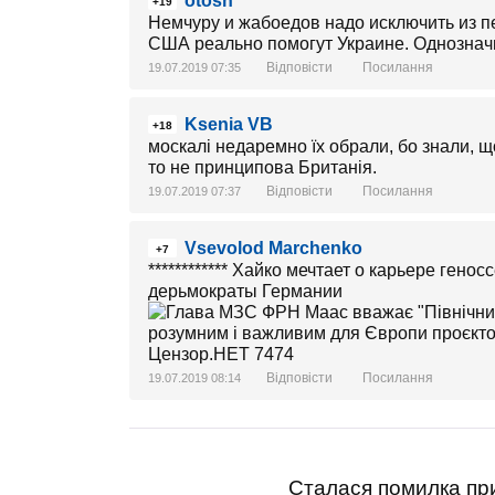
otosh
+19
Немчуру и жабоедов надо исключить из п
США реально помогут Украине. Однознач
Відповісти
Посилання
19.07.2019 07:35
Ksenia VB
+18
москалі недаремно їх обрали, бо знали, 
то не принципова Британія.
Відповісти
Посилання
19.07.2019 07:37
Vsevolod Marchenko
+7
************ Хайко мечтает о карьере ген
дерьмократы Германии
Відповісти
Посилання
19.07.2019 08:14
Сталася помилка при