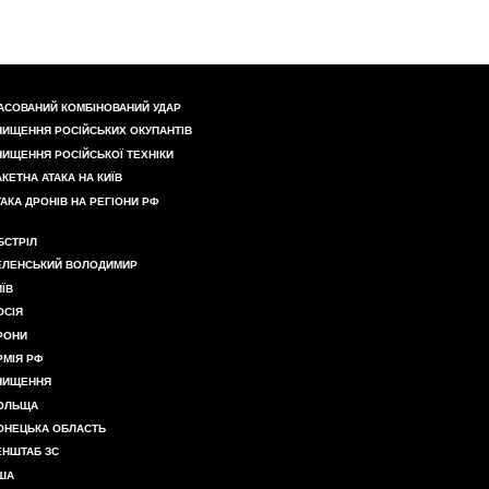
АСОВАНИЙ КОМБІНОВАНИЙ УДАР
НИЩЕННЯ РОСІЙСЬКИХ ОКУПАНТІВ
НИЩЕННЯ РОСІЙСЬКОЇ ТЕХНІКИ
АКЕТНА АТАКА НА КИЇВ
ТАКА ДРОНІВ НА РЕГІОНИ РФ
БСТРІЛ
ЕЛЕНСЬКИЙ ВОЛОДИМИР
ИЇВ
ОСІЯ
РОНИ
РМІЯ РФ
НИЩЕННЯ
ОЛЬЩА
ОНЕЦЬКА ОБЛАСТЬ
ЕНШТАБ ЗС
ША