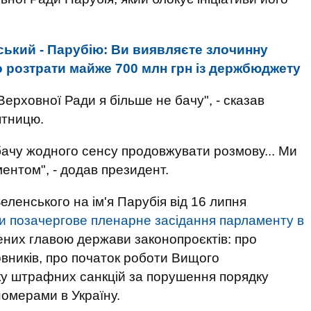
ський - Парубію: Ви виявляєте злочинну
о розтрати майже 700 млн грн із держбюджету
Верховної Ради я більше не бачу", - сказав
ятницю.
е бачу жодного сенсу продовжувати розмову... Ми
ентом", - додав президент.
еленського на ім'я Парубія від 16 липня
и позачергове пленарне засідання парламенту в
сених главою держави законопроєктів: про
овників, про початок роботи Вищого
чку штрафних санкцій за порушення порядку
номерами в Україну.