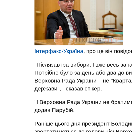
Інтерфакс-Україна
, про це він повід
"Післязавтра вибори. І вже весь зап
Потрібно було за день або два до ви
Верховна Рада України – не "Кварта
держави", - сказав спікер.
"І Верховна Рада України не братиме
додав Парубій.
Раніше цього дня президент Володи
звертатиметься до голови цієї Верхо