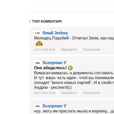
ТОП КОМЕНТАРІ
Small Jerboa
+70
Молодец Парубий - Отчитал Зелю, как пац
Відповісти
Посилання
19.07.2019 15:05
Scorpman Y
+66
Оно абидєлось!
Вимагал-вимагал, а документы составить не
И тут -вжух- есть идея - чтоб вы понима
попадет "много новых партий". И в свойс
Андрію - респект!(с)
Відповісти
Посилання
19.07.2019 15:04
Scorpman Y
+52
нуу.. могу им прислать мыла и веревку... д