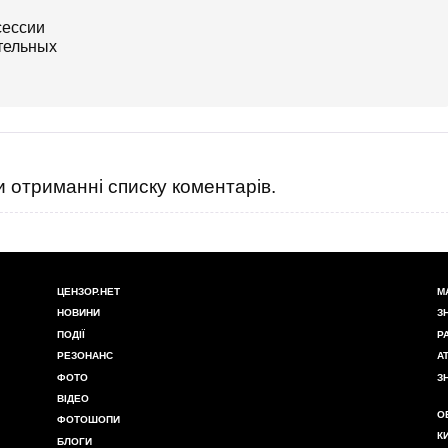
 отриманні списку коментарів.
ЦЕНЗОР.НЕТ
М
НОВИНИ
З
ПОДІЇ
Р
РЕЗОНАНС
А
ФОТО
З
ВІДЕО
О
ФОТОШОПИ
К
БЛОГИ