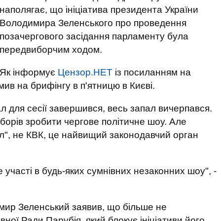
наполягає, що ініціатива президента України
Володимира Зеленського про проведення
позачергового засідання парламенту була
передвиборчим ходом.
Як інформує
Цензор.НЕТ
із посиланням на
омив на брифінгу в п'ятницю в Києві.
ал для сесії завершився, весь запал вичерпався.
борів зробити чергове політичне шоу. Але
л", не КВК, це найвищий законодавчий орган
 участі в будь-яких сумнівних незаконних шоу", -
мир Зеленський заявив, що більше не
вної Ради Парубія, який блокує ініціативи його