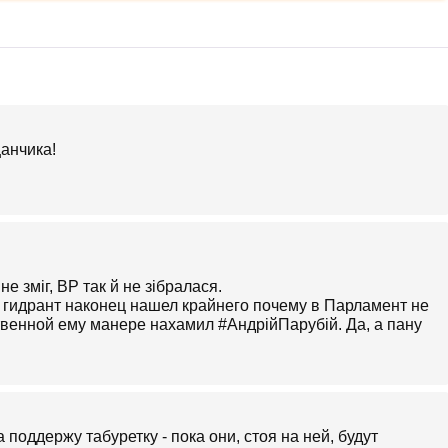
анчика!
 зміг, ВР так й не зібралася.
ли гидрант наконец нашел крайнего почему в Парламент не
твенной ему манере нахамил #АндрійПарубій. Да, а пану
а поддержу табуретку - пока они, стоя на ней, будут