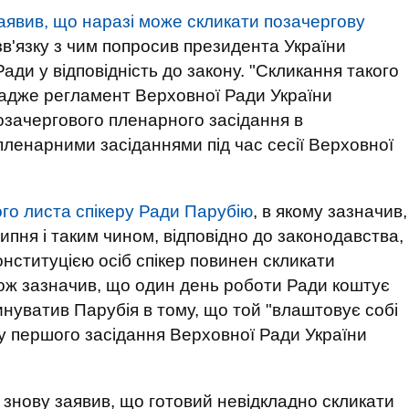
аявив, що наразі може скликати позачергову
 зв'язку з чим попросив президента України
ади у відповідність до закону. "Скликання такого
 адже регламент Верховної Ради України
озачергового пленарного засідання в
пленарними засіданнями під час сесії Верховної
го листа спікеру Ради Парубію
, в якому зазначив,
ипня і таким чином, відповідно до законодавства,
онституцією осіб спікер повинен скликати
кож зазначив, що один день роботи Ради коштує
винуватив Парубія в тому, що той "влаштовує собі
ку першого засідання Верховної Ради України
 знову заявив, що готовий невідкладно скликати