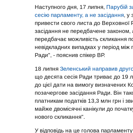
Наступного дня, 17 липня,
Парубій з
сесію парламенту, а не засідання
, у
привести свого листа до Верховної Р
засідання не передбачене законом,
передбачає можливість скликання п
невідкладних випадках у період між 
Ради", - пояснив спікер ВР.
18 липня
Зеленський направив друго
що десята сесія Ради триває до 19 л
до цієї дати на вимогу визначених К
позачергове засідання Ради. Він та
платникам податків 13,3 млн грн і з
майже двомісячні канікули до почат
нового скликання".
У відповідь на це голова парламенту