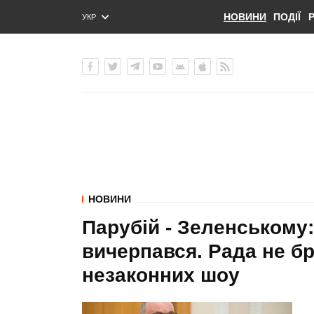
НОВИНИ
ПОДІЇ
УКР
ENG
РУС
НОВИНИ
Парубій - Зеленському:
вичерпався. Рада не бр
незаконних шоу