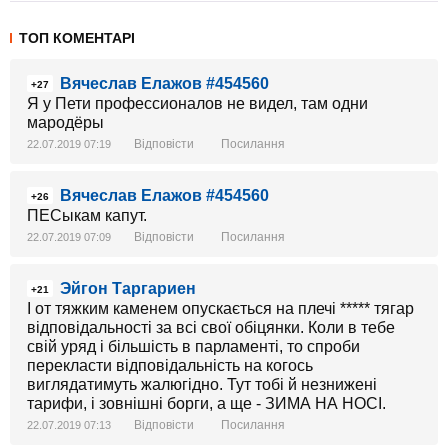
ТОП КОМЕНТАРІ
Вячеслав Елажов #454560
+27
Я у Пети профессионалов не видел, там одни
мародёры
Відповісти
Посилання
22.07.2019 07:19
Вячеслав Елажов #454560
+26
ПЕСыкам капут.
Відповісти
Посилання
22.07.2019 07:09
Эйгон Таргариен
+21
І от тяжким каменем опускається на плечі ***** тягар
відповідальності за всі свої обіцянки. Коли в тебе
свій уряд і більшість в парламенті, то спроби
перекласти відповідальність на когось
виглядатимуть жалюгідно. Тут тобі й незнижені
тарифи, і зовнішні борги, а ще - ЗИМА НА НОСІ.
Відповісти
Посилання
22.07.2019 07:13