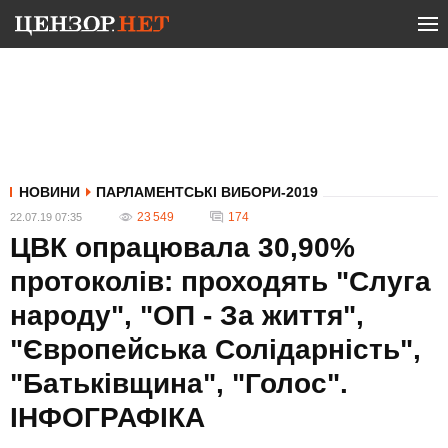
НОВИНИ
ПАРЛАМЕНТСЬКІ ВИБОРИ-2019
23 549
174
22.07.19 07:35
ЦВК опрацювала 30,90%
протоколів: проходять "Слуга
народу", "ОП - За життя",
"Європейська Солідарність",
"Батьківщина", "Голос".
ІНФОГРАФІКА