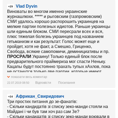
Vlad Dyvin
+29
Виноваты во многом именно украинские
журнашлюхи. ***** и рыговским (газпромовским)
СМИ удалось хорошо распорошить украинцев на
мелкие партии полезных идиотов. Раньше украинцы
шли единым блоком. СМИ пересрали всех и вся,
плюс тяжелая болезнь украинцев под названием
гетьманизм и как результат: Голос может еще и
пройдет, хотя не факт, а Смешко, Гриценко,
Свобода, всякие самопомичи, деминициативы и пр.
ПРОСРАЛИ
Украину! Только единый блок после
предварительного праймериза мог спасти Неньку.
Кацапы будут постоянно трахать тупых хАхлов, пока
не останутся только две партии, которые имеют
примерно равное количество голосов -
показати весь коментар
проукраинская и пророссийская.
Відповісти
Посилання
22.07.2019 08:50
Африкан_Свиридович
+24
Три простих питання до зе-фанатів:
- Скільки кандидатів зі списку зеко-манди стояли на
Майдані і чи був там хоч раз сам Зе?
- Скільки кандидатів зі списку зеко-манди воювали в