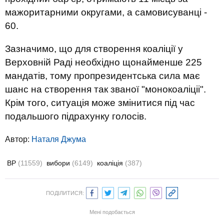
мажоритарними округами, а самовисуванці -
60.
Зазначимо, що для створення коаліції у
Верховній Раді необхідно щонайменше 225
мандатів, тому пропрезидентська сила має
шанс на створення так званої "монокоаліціі".
Крім того, ситуація може змінитися під час
подальшого підрахунку голосів.
Автор:
Наталя Джума
ВР
(11559)
вибори
(6149)
коаліція
(387)
ПОДІЛИТИСЯ:
Мені подобається