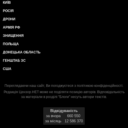
КИЇВ
РОСІЯ
ДРОНИ
АРМІЯ РФ
ЗНИЩЕННЯ
ПОЛЬЩА
ДОНЕЦЬКА ОБЛАСТЬ
ГЕНШТАБ ЗС
США
Переглядаючи наш сайт, Ви погоджуєтеся з
політикою конфіденційності
.
Редакція Цензор.НЕТ може не поділяти позицію авторів. Відповідальність
за матеріали в розділі "Блоги" несуть автори текстів.
Відвідуваність
за вчора
660 550
за місяць
12 586 370