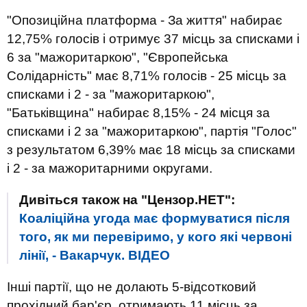
"Опозиційна платформа - За життя" набирає
12,75% голосів і отримує 37 місць за списками і
6 за "мажоритаркою", "Європейська
Солідарність" має 8,71% голосів - 25 місць за
списками і 2 - за "мажоритаркою",
"Батьківщина" набирає 8,15% - 24 місця за
списками і 2 за "мажоритаркою", партія "Голос"
з результатом 6,39% має 18 місць за списками
і 2 - за мажоритарними округами.
Дивіться також на "Цензор.НЕТ":
Коаліційна угода має формуватися після
того, як ми перевіримо, у кого які червоні
лінії, - Вакарчук. ВIДЕО
Інші партії, що не долають 5-відсотковий
прохідний бар'єр, отримають 11 місць за