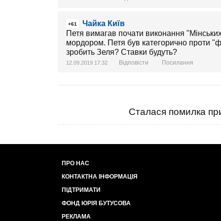
Чайка Київ
+61
Петя вимагав почати виконання "Мінськи
мордором. Петя був категорично проти "ф
зробить Зеля? Ставки будуть?
Відповісти
Посилання
12.09.2019 17:32
Сталася помилка при
ПРО НАС
КОНТАКТНА ІНФОРМАЦІЯ
ПІДТРИМАТИ
ФОНД ЮРІЯ БУТУСОВА
РЕКЛАМА