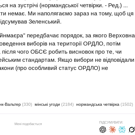
я на зустрічі (нормандської четвірки. - Ред.) ...
ати немає. Ми наполягаємо зараз на тому, щоб ця
 підсумував Зеленський.
йнмаєра" передбачає порядок, за якого Верховна
оведення виборів на території ОРДЛО, потім
, після чого ОБСЄ робить висновок про те, чи
ейським стандартам. Якщо вибори не відповідали
акони (про особливий статус ОРДЛО) не
нк-Вальтер
(330)
мінські угоди
(2184)
нормандська четвірка
(1502)
ПІДСУМУВАТИ:
Мені подобається