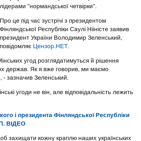
лідерами "нормандської четвірки".
Про це під час зустрічі з президентом
Фінляндської Республіки Саулі Нііністе заявив
президент України Володимир Зеленський,
повідомляє
Цензор.НЕТ.
Мінських угод розглядатимуться й рішення
х держав. Як я вже говорив, ми маємо
, - зазначив Зеленський.
нські угоди не він, але відповідальність лежить
кого і президента Фінляндської Республіки
ОП. ВIДЕО
щоб захищати кожну краплю наших українських