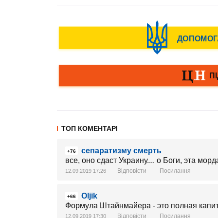
ТОП КОМЕНТАРІ
сепаратизму смерть
+76
все, оно сдаст Украину.... о Боги, эта мор
Відповісти
Посилання
12.09.2019 17:26
Oljik
+66
Формула Штайнмайера - это полная капи
Відповісти
Посилання
12.09.2019 17:30