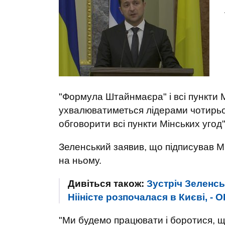
"Формула Штайнмаєра" і всі пункти 
ухвалюватиметься лідерами чотирьо
обговорити всі пункти Мінських угод"
Зеленський заявив, що підписував Мі
на ньому.
Дивіться також:
Зустріч Зеленсь
Нііністе розпочалася в Києві, - 
"Ми будемо працювати і боротися, 