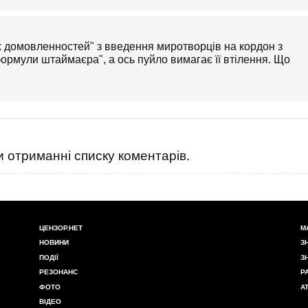
х домовленностей" з введення миротворців на кордон з
ормули штаймаєра", а ось пуйло вимагає її втілення. Що
 отриманні списку коментарів.
ЦЕНЗОР.НЕТ
М
НОВИНИ
З
ПОДІЇ
З
РЕЗОНАНС
Р
ФОТО
А
ВІДЕО