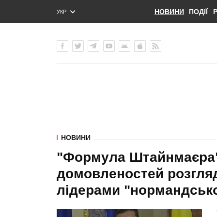
НОВИНИ
ПОДІЇ
УКР
ENG
РУС
НОВИНИ
"Формула Штайнмаєра" 
домовленостей розгляд
лідерами "нормандської