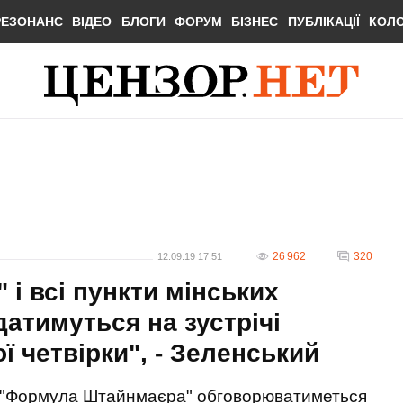
РЕЗОНАНС
ВІДЕО
БЛОГИ
ФОРУМ
БІЗНЕС
ПУБЛІКАЦІЇ
КОЛ
26 962
320
12.09.19 17:51
і всі пункти мінських
атимуться на зустрічі
 четвірки", - Зеленський
"Формула Штайнмаєра" обговорюватиметься