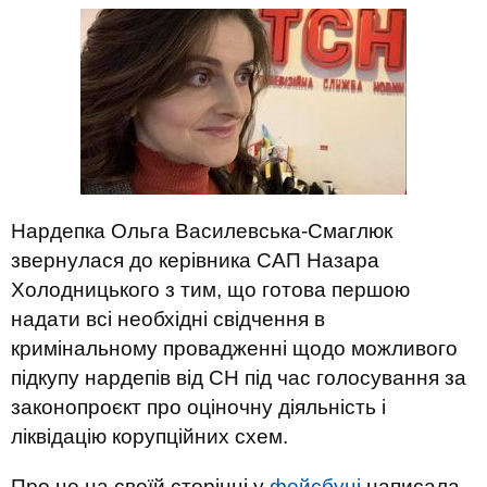
Нардепка Ольга Василевська-Смаглюк
звернулася до керівника САП Назара
Холодницького з тим, що готова першою
надати всі необхідні свідчення в
кримінальному провадженні щодо можливого
підкупу нардепів від СН під час голосування за
законопроєкт про оціночну діяльність і
ліквідацію корупційних схем.
Про це на своїй сторінці у
фейсбуці
написала