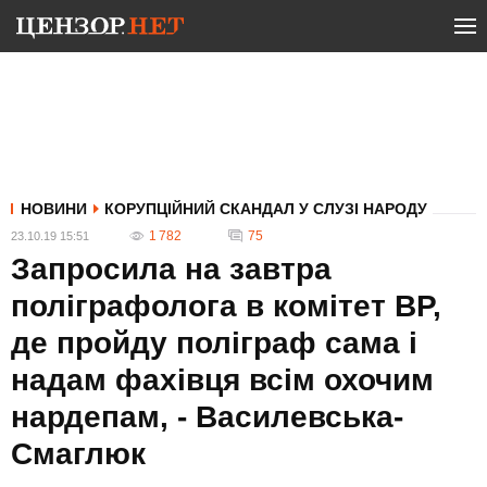
НОВИНИ
КОРУПЦІЙНИЙ СКАНДАЛ У СЛУЗІ НАРОДУ
1 782
75
23.10.19 15:51
Запросила на завтра
поліграфолога в комітет ВР,
де пройду поліграф сама і
надам фахівця всім охочим
нардепам, - Василевська-
Смаглюк