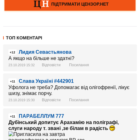
ТОП КОМЕНТАРІ
Лидия Севастьянова
+12
А якщо на більше не здатні?
Відповісти
Посилання
23.10.2019 15:32
Слава Україні #442901
+11
Уфолога не треба? Допомагає від олігофренії, лікує
шизу, знімає порчу.
Відповісти
Посилання
23.10.2019 15:30
ПАРАБЕЛЛУМ 777
+11
Дубінський допитує Арахамію на поліграфі,
слуги народу т. звані ,зе білам в радість