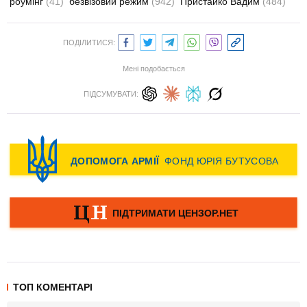
роумінг
(41)
безвізовий режим
(942)
Пристайко Вадим
(484)
ПОДІЛИТИСЯ:
Мені подобається
ПІДСУМУВАТИ:
ТОП КОМЕНТАРІ