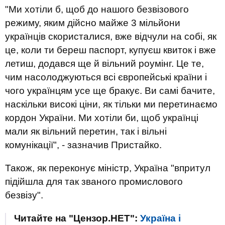
"Ми хотіли б, щоб до нашого безвізового
режиму, яким дійсно майже 3 мільйони
українців скористалися, вже відчули на собі, як
це, коли ти береш паспорт, купуєш квиток і вже
летиш, додався ще й вільний роумінг. Це те,
чим насолоджуються всі європейські країни і
чого українцям усе ще бракує. Ви самі бачите,
наскільки високі ціни, як тільки ми перетинаємо
кордон України. Ми хотіли би, щоб українці
мали як вільний перетин, так і вільні
комунікації", - зазначив Пристайко.
Також, як переконує міністр, Україна "впритул
підійшла для так званого промислового
безвізу".
Читайте на "Цензор.НЕТ":
Україна і