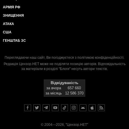
АРМІЯ РФ
ЗНИЩЕННЯ
АТАКА
США
ГЕНШТАБ ЗС
Переглядаючи наш сайт, Ви погоджуєтеся з
політикою конфіденційності
.
Редакція Цензор.НЕТ може не поділяти позицію авторів. Відповідальність
за матеріали в розділі "Блоги" несуть автори текстів.
Відвідуваність
за вчора
657 660
за місяць
12 586 370
© 2004—2026, "Цензор.НЕТ"