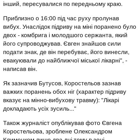
інший, пересувалися по передньому краю.
Приблизно о 16:00 під час руху пролунав
вибух. Унаслідок підриву на міні поранено було
двох - комбрига і молодшого сержанта, який
його супроводжував. Євген знайшов сили
подати знак, де він перебуває, його винесли,
евакуювали до найближчої міської лікарні", -
написав він.
Як зазначив Бутусов, Коростельов зазнав
важких поранень обох ніг (характер підриву
вказує на мінно-вибухову травму): "Лікарі
докладають усіх зусиль..."
Також журналіст опублікував фото Євгена
Коростельова, зроблене Олександром
Клименком лише два дні тому в зоні