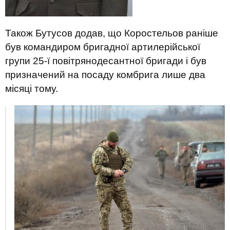
Також Бутусов додав, що Коростельов раніше
був командиром бригадної артилерійської
групи 25-ї повітрянодесантної бригади і був
призначений на посаду комбрига лише два
місяці тому.