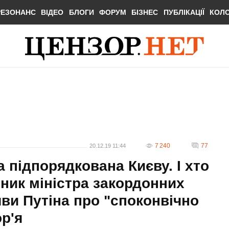
РЕЗОНАНС
ВІДЕО
БЛОГИ
ФОРУМ
БІЗНЕС
ПУБЛІКАЦІЇ
КОЛ
7 240
77
20.12.19 11:44
 підпорядкована Києву. І хто
ник міністра закордонних
ви Путіна про "споконвічно
р'я