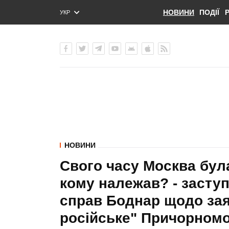
НОВИНИ
ПОДІЇ
УКР
ENG
РУС
НОВИНИ
Свого часу Москва була
кому належав? - заступ
справ Боднар щодо зая
російське" Причорномо