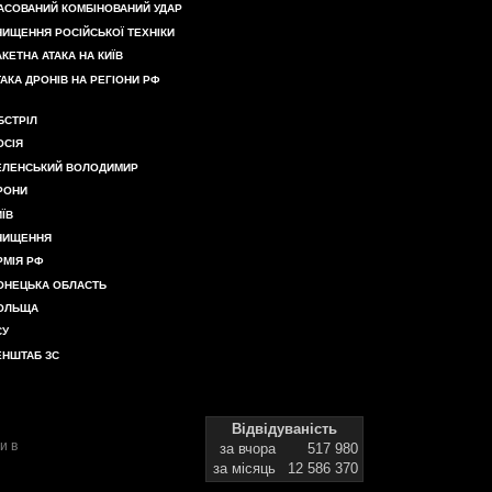
АСОВАНИЙ КОМБІНОВАНИЙ УДАР
НИЩЕННЯ РОСІЙСЬКОЇ ТЕХНІКИ
АКЕТНА АТАКА НА КИЇВ
ТАКА ДРОНІВ НА РЕГІОНИ РФ
БСТРІЛ
ОСІЯ
ЕЛЕНСЬКИЙ ВОЛОДИМИР
РОНИ
ИЇВ
НИЩЕННЯ
РМІЯ РФ
ОНЕЦЬКА ОБЛАСТЬ
ОЛЬЩА
СУ
ЕНШТАБ ЗС
Відвідуваність
и в
за вчора
517 980
за місяць
12 586 370