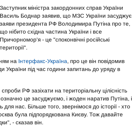
Заступник міністра закордонних справ України
Василь Боднар заявив, що МЗС України засуджує
заяви президента РФ Володимира Путіна про те,
що нібито східна частина України і все
Причорномор'я - це "споконвічні російські
території".
нням на
Інтерфакс-Україна
, про це він повідомив
и України під час години запитань до уряду в
спроби РФ зазіхати на територіальну цілісність
нозначно це засуджуємо, і жоден наратив Путіна, і
для нас. Більше того, звернімося до історії - хто
сква була підпорядкована Києву. Тож давайте
и", - сказав він.