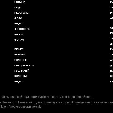
НОВИНИ
М
ПОДІЇ
З
РЕЗОНАНС
Р
ФОТО
А
ВІДЕО
О
ФОТОШОПИ
Р
БЛОГИ
З
ФОРУМ
Д
БІЗНЕС
К
НОВИНИ
З
ГОЛОВНЕ
А
СПЕЦПРОЄКТИ
Д
ПУБЛІКАЦІЇ
П
КОЛОНКИ
З
ВІДЕО
Г
даючи наш сайт, Ви погоджуєтеся з
політикою конфіденційності
.
я Цензор.НЕТ може не поділяти позицію авторів. Відповідальність за матеріал
"Блоги" несуть автори текстів.