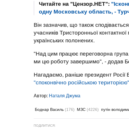
Читайте на "Цензор.НЕТ":
"Іскон
одну Московську область, - Тур
Він зазначив, що також сподівається
учасників Тристоронньої контактної 
українських полонених.
"Над цим працює переговорна група,
ми цю роботу завершимо", - додав Б
Нагадаємо, раніше президент Росії
"споконвічно російською територією"
Автор:
Наталя Джума
Боднар Василь
(176)
МЗС
(4226)
путін володи
ПОДІЛИТИСЯ: