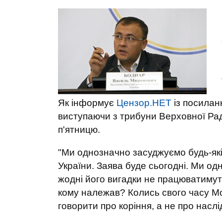
Як інформує
Цензор.НЕТ
із посила
виступаючи з трибуни Верховної Рад
п'ятницю.
"Ми однозначно засуджуємо будь-які 
України. Заява буде сьогодні. Ми од
жодні його вигадки не працюватимуть 
кому належав? Колись свого часу Мо
говорити про коріння, а не про наслідк