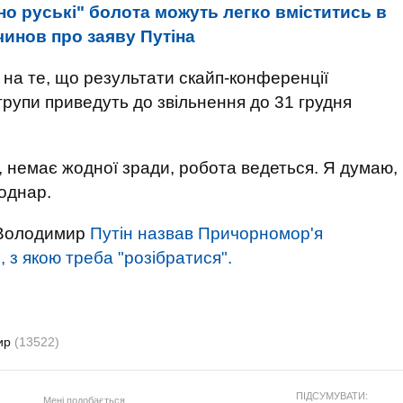
но руські" болота можуть легко вміститись в
чинов про заяву Путіна
 на те, що результати скайп-конференції
групи приведуть до звільнення до 31 грудня
 немає жодної зради, робота ведеться. Я думаю,
однар.
 Володимир
Путін назвав Причорномор'я
, з якою треба "розібратися".
мир
(13522)
ПІДСУМУВАТИ:
Мені подобається