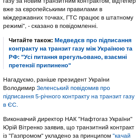
газу за новим транзитним контрактом, відтепер
вже за європейськими правилами в
міждержавних точках, ГТС працює в штатному
режимі", - сказано в повідомленні.
Читайте також:
Медведєв про підписання
контракту на транзит газу між Україною та
РФ: "Усі питання врегульовано, взаємні
претензії припинено"
Нагадуємо, раніше президент України
Володимир
Зеленський повідомив про
підписання 5-річного контракту на транзит газу
в ЄС.
Виконавчий директор НАК "Нафтогаз України"
Юрій Вітренко заявив, що транзитний контракт
із "Газпромом" укладено за принципом
"качай