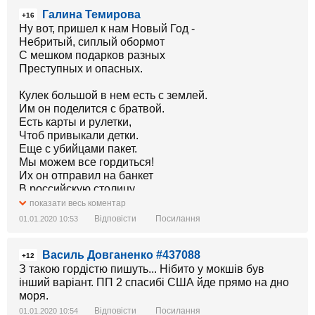
Галина Темирова
+16
Ну вот, пришел к нам Новый Год -
Небритый, сиплый обормот
С мешком подарков разных
Преступных и опасных.
Кулек большой в нем есть с землей.
Им он поделится с братвой.
Есть карты и рулетки,
Чтоб привыкали детки.
Еще с убийцами пакет.
Мы можем все гордиться!
Их он отправил на банкет
В российскую столицу
А мужикам он право дал
показати весь коментар
(Их жены онемели!) -
Відповісти
Посилання
01.01.2020 10:53
Нести семейный общий нал
В легальные бордели.
Василь Довганенко #437088
И кодекс новый о труде?
+12
Рабы б кричали: Мы в беде
З такою гордістю пишуть... Нібито у мокшів був
Но мы о том забыли -
інший варіант. ПП 2 спасибі США йде прямо на дно
Траву ведь разрешили!
моря.
На самом дне того мешка,
Відповісти
Посилання
01.01.2020 10:54