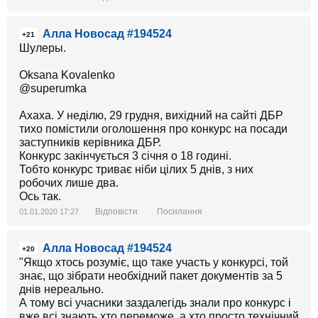
Алла Новосад #194524
+21
Шулеры.
Oksana Kovalenko
@superumka
Ахаха. У неділю, 29 грудня, вихідний на сайті ДБР
тихо помістили оголошення про конкурс на посади
заступників керівника ДБР.
Конкурс закінчується 3 січня о 18 годині.
Тобто конкурс триває ніби цілих 5 днів, з них
робочих лише два.
Ось так.
Відповісти
Посилання
01.01.2020 17:27
Алла Новосад #194524
+20
"Якщо хтось розуміє, що таке участь у конкурсі, той
знає, що зібрати необхідний пакет документів за 5
днів нереально.
А тому всі учасники заздалегідь знали про конкурс і
вже всі знають хто переможе, а хто просто технічний