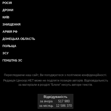
РОСІЯ
ДРОНИ
КИЇВ
ЗНИЩЕННЯ
АРМІЯ РФ
ДОНЕЦЬКА ОБЛАСТЬ
ПОЛЬЩА
ЗСУ
ГЕНШТАБ ЗС
Переглядаючи наш сайт, Ви погоджуєтеся з
політикою конфіденційності
.
Редакція Цензор.НЕТ може не поділяти позицію авторів. Відповідальність
за матеріали в розділі "Блоги" несуть автори текстів.
Відвідуваність
за вчора
517 980
за місяць
12 586 370