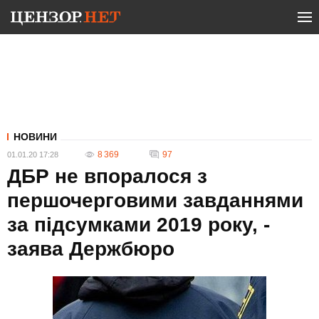
НОВИНИ
8 369
97
01.01.20 17:28
ДБР не впоралося з
першочерговими завданнями
за підсумками 2019 року, -
заява Держбюро