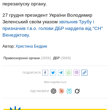
перезапуску органу.
27 грудня президент України Володимир
Зеленський своїм указом
звільнив Трубу і
призначив т.в.о. голови ДБР нардепа від "СН"
Венедіктову.
Автор:
Христина Бедрик
Правоохоронні органи
(2656)
ДБР
(3669)
ПОДІЛИТИСЯ:
Мені подобається
ПІДСУМУВАТИ: