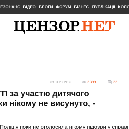
РЕЗОНАНС
ВІДЕО
БЛОГИ
ФОРУМ
БІЗНЕС
ПУБЛІКАЦІЇ
КОЛ
3 399
22
03.01.20 19:06
ТП за участю дитячого
 нікому не висунуто, -
Поліція поки не оголосила нікому підозри у справі