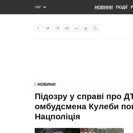
НОВИНИ
ПОДІЇ
УКР
ENG
РУС
НОВИНИ
Підозру у справі про Д
омбудсмена Кулеби поки
Нацполіція