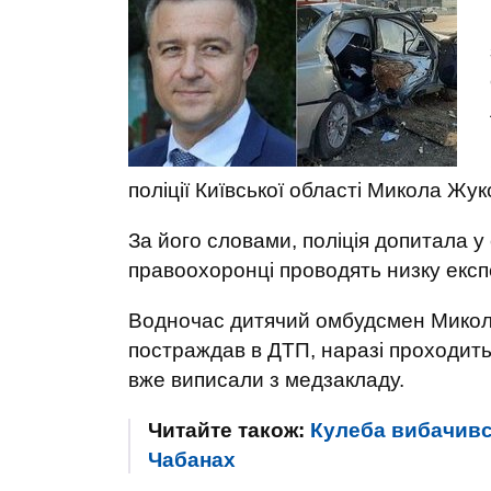
поліції Київської області Микола Жу
За його словами, поліція допитала у с
правоохоронці проводять низку експ
Водночас дитячий омбудсмен Микола
постраждав в ДТП, наразі проходить 
вже виписали з медзакладу.
Читайте також:
Кулеба вибачився
Чабанах