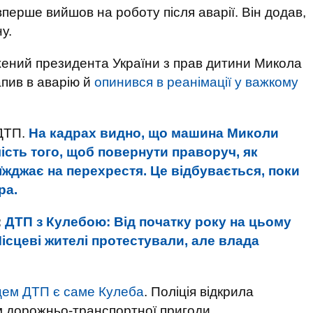
вперше вийшов на роботу після аварії. Він додав,
у.
ений президента України з прав дитини Микола
пив в аварію й
опинився в реанімації у важкому
 ДТП.
На кадрах видно, що машина Миколи
ість того, щоб повернути праворуч, як
жджає на перехрестя. Це відбувається, поки
ра.
:
ДТП з Кулебою: Від початку року на цьому
ісцеві жителі протестували, але влада
цем ДТП є саме Кулеба
. Поліція відкрила
 дорожньо-транспортної пригоди.