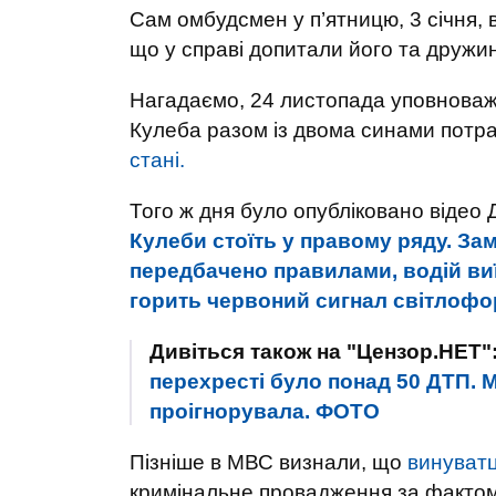
Сам омбудсмен у п’ятницю, 3 січня, 
що у справі допитали його та дружин
Нагадаємо, 24 листопада уповноваж
Кулеба разом із двома синами потра
стані.
Того ж дня було опубліковано відео
Кулеби стоїть у правому ряду. Зам
передбачено правилами, водій виї
горить червоний сигнал світлофо
Дивіться також на "Цензор.НЕТ"
перехресті було понад 50 ДТП. М
проігнорувала. ФОТО
Пізніше в МВС визнали, що
винуват
кримінальне провадження за фактом