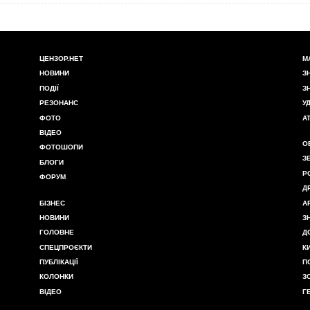
ЦЕНЗОР.НЕТ
М
НОВИНИ
З
ПОДІЇ
З
РЕЗОНАНС
У
ФОТО
А
ВІДЕО
О
ФОТОШОПИ
З
БЛОГИ
Р
ФОРУМ
Д
БІЗНЕС
А
НОВИНИ
З
ГОЛОВНЕ
Д
СПЕЦПРОЄКТИ
К
ПУБЛІКАЦІЇ
П
КОЛОНКИ
З
ВІДЕО
Г