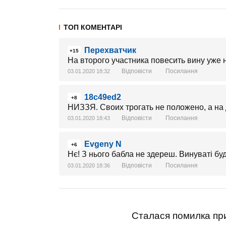
ТОП КОМЕНТАРІ
Перехватчик
+15
На второго участника повесить вину уже 
Відповісти
Посилання
03.01.2020 18:32
18c49ed2
+8
НИЗЗЯ. Своих трогать не положено, а на 
Відповісти
Посилання
03.01.2020 18:43
Evgeny N
+6
Нє! З нього бабла не здереш. Винуваті буд
Відповісти
Посилання
03.01.2020 18:36
Сталася помилка при