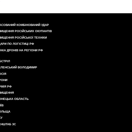
АСОВАНИЙ КОМБІНОВАНИЙ УДАР
НИЩЕННЯ РОСІЙСЬКИХ ОКУПАНТІВ
НИЩЕННЯ РОСІЙСЬКОЇ ТЕХНІКИ
ДАРИ ПО ЛОГІСТИЦІ РФ
ТАКА ДРОНІВ НА РЕГІОНИ РФ
БСТРІЛ
ЕЛЕНСЬКИЙ ВОЛОДИМИР
ОСІЯ
РОНИ
РМІЯ РФ
НИЩЕННЯ
ОНЕЦЬКА ОБЛАСТЬ
ИЇВ
ОЛЬЩА
СУ
ЕНШТАБ ЗС