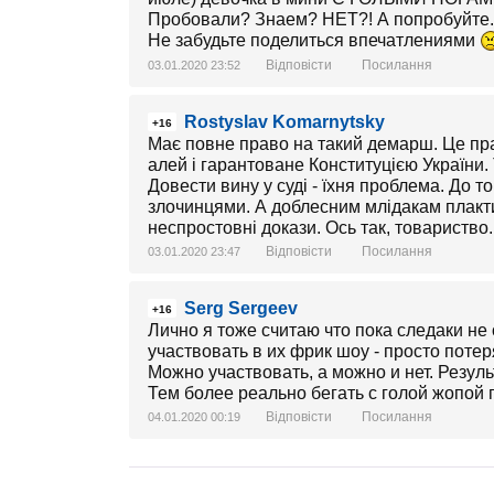
Пробовали? Знаем? НЕТ?! А попробуйте..
Не забудьте поделиться впечатлениями
Відповісти
Посилання
03.01.2020 23:52
Rostyslav Komarnytsky
+16
Має повне право на такий демарш. Це пра
алей і гарантоване Конституцією України
Довести вину у суді - їхня проблема. До то
злочинцями. А доблесним млідакам плакти
неспростовні докази. Ось так, товариство.
Відповісти
Посилання
03.01.2020 23:47
Serg Sergeev
+16
Лично я тоже считаю что пока следаки н
участвовать в их фрик шоу - просто поте
Можно участвовать, а можно и нет. Резуль
Тем более реально бегать с голой жопой п
Відповісти
Посилання
04.01.2020 00:19