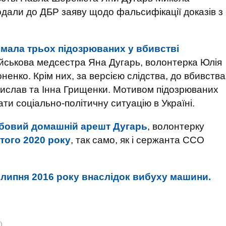
одали до ДБР заяву щодо фальсифікації доказів з
римала трьох підозрюваних у вбивстві
йськова медсестра Яна Дугарь, волонтерка Юлія
енко. Крім них, за версією слідства, до вбивства
дислав та Інна Грищенки. Мотивом підозрюваних
ти соціально-політичну ситуацію в Україні.
обовий домашній арешт Дугарь
, волонтерку
того 2020 року
, так само, як і сержанта ССО
 липня 2016 року внаслідок вибуху машини.
)