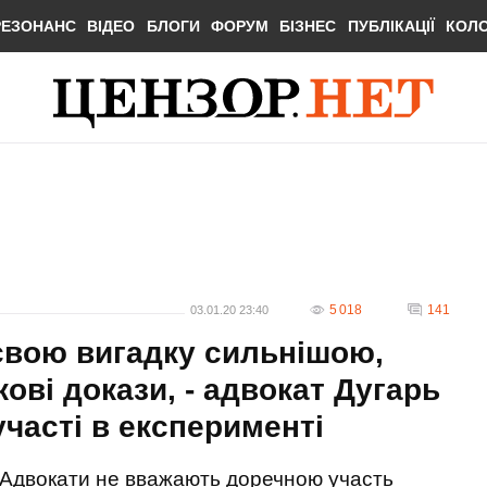
РЕЗОНАНС
ВІДЕО
БЛОГИ
ФОРУМ
БІЗНЕС
ПУБЛІКАЦІЇ
КОЛ
5 018
141
03.01.20 23:40
 свою вигадку сильнішою,
ві докази, - адвокат Дугарь
участі в експерименті
Адвокати не вважають доречною участь