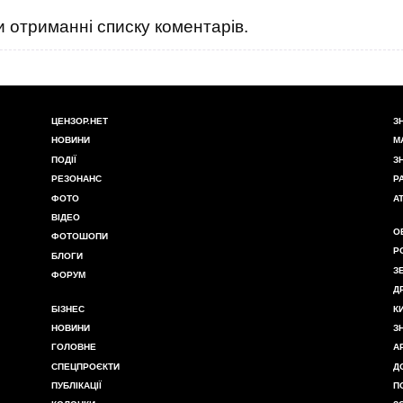
 отриманні списку коментарів.
ЦЕНЗОР.НЕТ
З
НОВИНИ
М
ПОДІЇ
З
РЕЗОНАНС
Р
ФОТО
А
ВІДЕО
О
ФОТОШОПИ
Р
БЛОГИ
З
ФОРУМ
Д
БІЗНЕС
К
НОВИНИ
З
ГОЛОВНЕ
А
СПЕЦПРОЄКТИ
Д
ПУБЛІКАЦІЇ
П