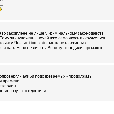
..
во закріплене не лише у кримінальному законодавстві,
. Тому звинувачення нехай вже само якось викручується.
го часу Яна, як і інші фігвранти не вважається,
ся на камери не личить. Вони тут городили, що мають
е опровергли алиби подозреваемых - продолжать
ря времени.
тат один.
о морозу - это идиотизм.