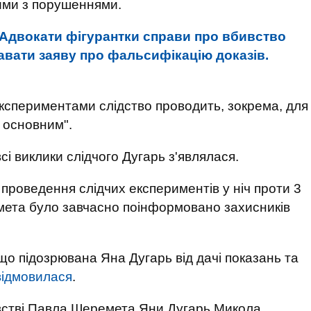
ними з порушеннями.
Адвокати фігурантки справи про вбивство
вати заяву про фальсифікацію доказів.
кспериментами слідство проводить, зокрема, для
 основним".
і виклики слідчого Дугарь з'являлася.
 проведення слідчих експериментів у ніч проти 3
мета було завчасно поінформовано захисників
що підозрювана Яна Дугарь від дачі показань та
відмовилася
.
ивстві Павла Шеремета Яни Дугарь Микола