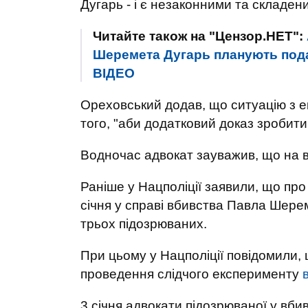
Дугарь - і є незаконними та складе
Читайте також на "Цензор.НЕТ":
Шеремета Дугарь планують пода
ВIДЕО
Ореховський додав, що ситуацію з е
того, "аби додатковий доказ зробити
Водночас адвокат зауважив, що на вс
Раніше у Нацполіції заявили, що про
січня у справі вбивства Павла Шере
трьох підозрюваних.
При цьому у Нацполіції повідомили, 
проведення слідчого експерименту
3 січня адвокати підозрюваної у вб