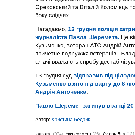
Ореховський та Віталій Коломієць п
боку слідчих.
Нагадаємо,
12 грудня поліція зат
журналіста Павла Шеремета.
Це ві
Кузьменко, ветеран АТО Андрій Антон
причетне подружжя ветеранів - Вла
слідчі вважають спробу дестабілізува
13 грудня суд
відправив під цілод
Кузьменко взято під варту до 8 лю
Андрія Антоненка
.
Павло Шеремет загинув вранці 20
Автор:
Христина Бедрик
адвокат
(974)
експеримент
(26)
Дугарь Яна
(121