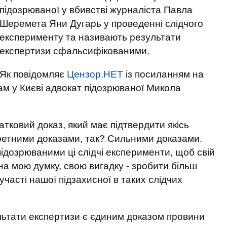
підозрюваної у вбивстві журналіста Павла
Шеремета Яни Дугарь у проведенні слідчого
експерименту та називають результати
експертизи сфальсифікованими.
Як повідомляє
Цензор.НЕТ
із посиланням на
ам у Києві адвокат підозрюваної Микола
тковий доказ, який має підтвердити якісь
кретними доказами, так? Сильними доказами.
ідозрюваними ці слідчі експерименти, щоб свій
на мою думку, свою вигадку - зробити більш
участі нашої підзахисної в таких слідчих
льтати експертизи є єдиним доказом провини