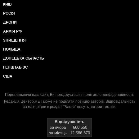
КИЇВ
РОСІЯ
ДРОНИ
АРМІЯ РФ
ЗНИЩЕННЯ
ПОЛЬЩА
ДОНЕЦЬКА ОБЛАСТЬ
ГЕНШТАБ ЗС
США
Переглядаючи наш сайт, Ви погоджуєтеся з
політикою конфіденційності
.
Редакція Цензор.НЕТ може не поділяти позицію авторів. Відповідальність
за матеріали в розділі "Блоги" несуть автори текстів.
Відвідуваність
за вчора
660 550
за місяць
12 586 370