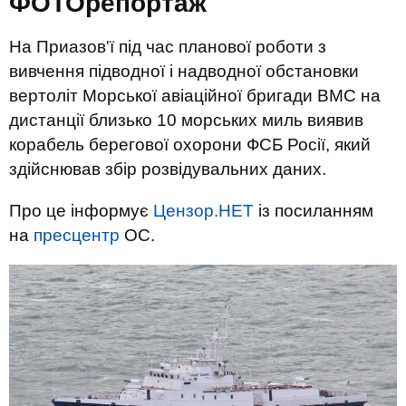
ФОТОрепортаж
На Приазов'ї під час планової роботи з
вивчення підводної і надводної обстановки
вертоліт Морської авіаційної бригади ВМС на
дистанції близько 10 морських миль виявив
корабель берегової охорони ФСБ Росії, який
здійснював збір розвідувальних даних.
Про це інформує
Цензор.НЕТ
із посиланням
на
пресцентр
ОС.