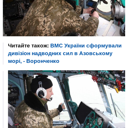
Читайте також:
ВМС України сформували
дивізіон надводних сил в Азовському
морі, - Воронченко