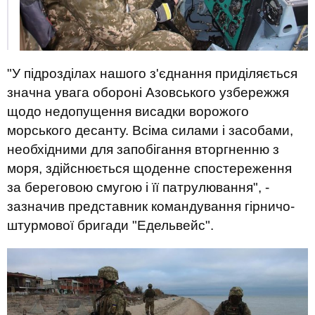
"У підрозділах нашого з'єднання приділяється
значна увага обороні Азовського узбережжя
щодо недопущення висадки ворожого
морського десанту. Всіма силами і засобами,
необхідними для запобігання вторгненню з
моря, здійснюється щоденне спостереження
за береговою смугою і її патрулювання", -
зазначив представник командування гірничо-
штурмової бригади "Едельвейс".