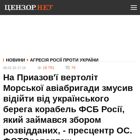
НОВИНИ
АГРЕСІЯ РОСІЇ ПРОТИ УКРАЇНИ
16 791
76
08.01.20 17:19
На Приазов'ї вертоліт
Морської авіабригади змусив
відійти від українського
берега корабель ФСБ Росії,
який займався збором
розвідданих, - пресцентр ОС.