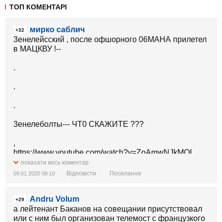
ТОП КОМЕНТАРІ
мирко саблич
+32
3енелейсский , после офшорного 06МАНА прилетел
в МАЦКВУ !--
.
.
.
3енелеболты--- ЧТ0 СКАЖИТЕ ???
,
https://www.youtube.com/watch?v=ZoAmwNJkMQI
,
показати весь коментар
Відповісти
Посилання
09.01.2020 08:10
Х0ТЬ П0СМЕЕМСЯ ,
Andru Volum
или КАКАЯ РА3НИЦА ??....
+29
.
а лейтенант Баканов на совещании присутствовал
Или счасс покажете яхту пороха , или бякните о
или с ним был организован телемост с французкого