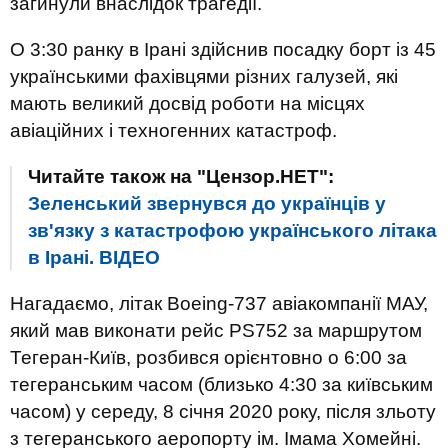
загинули внаслідок трагедії.
О 3:30 ранку в Ірані здійснив посадку борт із 45
українськими фахівцями різних галузей, які
мають великий досвід роботи на місцях
авіаційних і техногенних катастроф.
Читайте також на "Цензор.НЕТ":
Зеленський звернувся до українців у
зв'язку з катастрофою українського літака
в Ірані. ВIДЕО
Нагадаємо, літак Boeing-737 авіакомпанії МАУ,
який мав виконати рейс PS752 за маршрутом
Тегеран-Київ, розбився орієнтовно о 6:00 за
тегеранським часом (близько 4:30 за київським
часом) у середу, 8 січня 2020 року, після зльоту
з тегеранського аеропорту ім. Імама Хомейні.