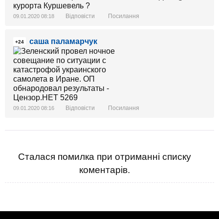
липецкой фабрике ???..
курорта Куршевель ?
..ю.ю..бююб..
Відповісти
Посилання
09.01.2020 08:18
.
саша паламарчук
..................
+24
Відповісти
Посилання
09.01.2020 08:16
Сталася помилка при отриманні списку
коментарів.