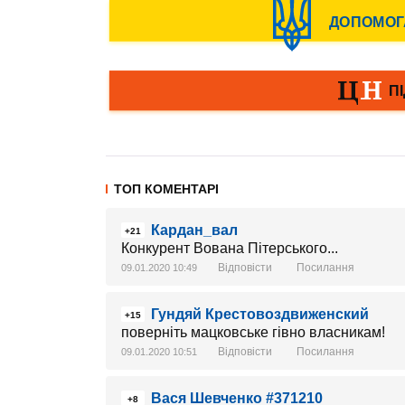
ТОП КОМЕНТАРІ
Кардан_вал
+21
Конкурент Вована Пітерського...
Відповісти
Посилання
09.01.2020 10:49
Гундяй Крестовоздвиженский
+15
поверніть мацковське гівно власникам!
Відповісти
Посилання
09.01.2020 10:51
Вася Шевченко #371210
+8