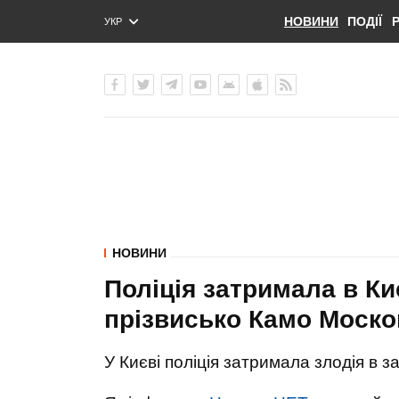
НОВИНИ
ПОДІЇ
УКР
ENG
РУС
НОВИНИ
Поліція затримала в Киє
прізвисько Камо Моско
У Києві поліція затримала злодія в з