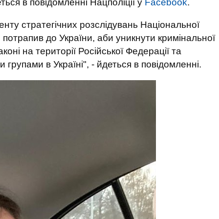
еться в повідомленні Нацполіції у
Facebook
.
нту стратегічних розслідувань Національної
 потрапив до України, аби уникнути кримінальної
аконі на території Російської Федерації та
групами в Україні", - йдеться в повідомленні.