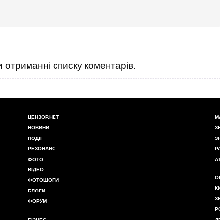
 отриманні списку коментарів.
ЦЕНЗОР.НЕТ
М
НОВИНИ
З
ПОДІЇ
З
РЕЗОНАНС
Р
ФОТО
А
ВІДЕО
О
ФОТОШОПИ
К
БЛОГИ
З
ФОРУМ
Р
БІЗНЕС
Д