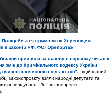
:
Поліцейські затримали на Херсонщині
я в законі з РФ. ФОТОрепортаж
України прийняла за основу в першому читанн
я змін до Кримінального кодексу України
, вчинені злочинною спільнотою",
ініційований
обці законопроєкту взяли народні депутати та
их розслідувань. "За" законопроєкт
.