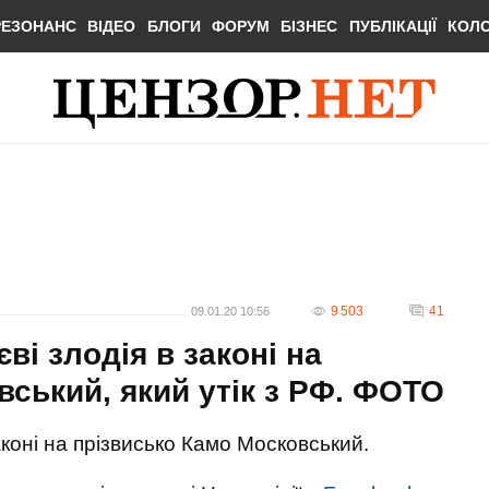
РЕЗОНАНС
ВІДЕО
БЛОГИ
ФОРУМ
БІЗНЕС
ПУБЛІКАЦІЇ
КОЛ
9 503
41
09.01.20 10:56
ві злодія в законі на
вський, який утік з РФ. ФОТО
аконі на прізвисько Камо Московський.