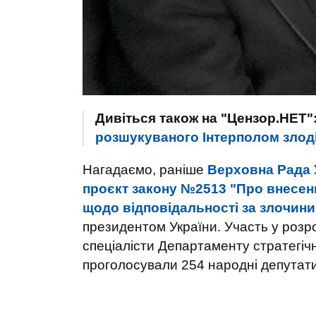
Дивіться також на "Цензор.НЕТ"
розшукуваного Інтерполом злоді
Нагадаємо, раніше
Верховна Рада 
проєкт закону №2513 "Про внесенн
щодо відповідальності за злочини
президентом України. Участь у розр
спеціалісти Департаменту стратегічн
проголосували 254 народні депутати