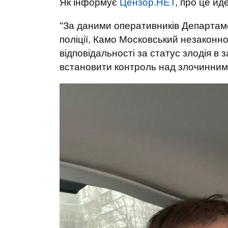
Як інформує
Цензор.НЕТ
, про це йд
"За даними оперативників Департаме
поліції, Камо Московський незаконно
відповідальності за статус злодія в з
встановити контроль над злочинними 