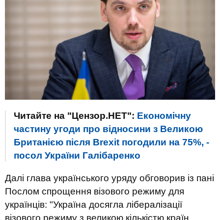
Читайте на "Цензор.НЕТ":
Економічну
частину угоди про відносини з Великою
Британією після Brexit погодили на 75%, -
посол України Галібаренко
Далі глава українського уряду обговорив із пані
Послом спрощення візового режиму для
українців: "Україна досягла лібералізації
візового режиму з великою кількістю країн,