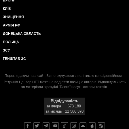
ДРОНИ
КИЇВ
ЗНИЩЕННЯ
АРМІЯ РФ
ДОНЕЦЬКА ОБЛАСТЬ
ПОЛЬЩА
ЗСУ
ГЕНШТАБ ЗС
Переглядаючи наш сайт, Ви погоджуєтеся з
політикою конфіденційності
.
Редакція Цензор.НЕТ може не поділяти позицію авторів. Відповідальність
за матеріали в розділі "Блоги" несуть автори текстів.
Відвідуваність
за вчора
673 189
за місяць
12 586 370